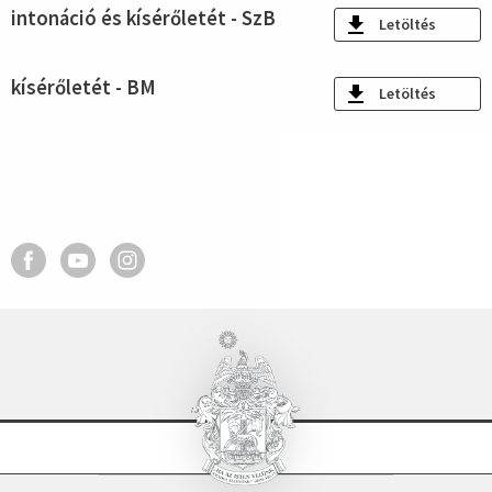
intonáció és kísérőletét - SzB
Letöltés
kísérőletét - BM
Letöltés