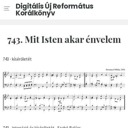
Digitális Új Református
Korálkönyv
743. Mit Isten akar énvelem
743 - kísérőletét
743 - intonáció és kísérőletét - Szabó Balázs