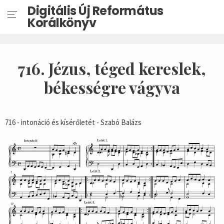
Digitális Új Református
Korálkönyv
716. Jézus, téged kereslek,
békességre vágyva
716 - intonáció és kísérőletét - Szabó Balázs