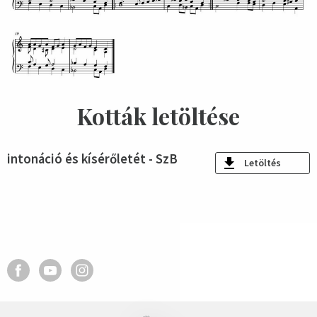
Kották letöltése
intonáció és kísérőletét - SzB
Letöltés