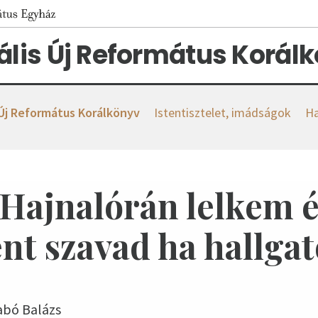
tális Új Református Korál
 Új Református Korálkönyv
Istentisztelet, imádságok
Ha
 Hajnalórán lelkem 
ent szavad ha hallga
zabó Balázs