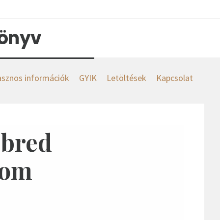
könyv
sznos információk
GYIK
Letöltések
Kapcsolat
ébred
tom