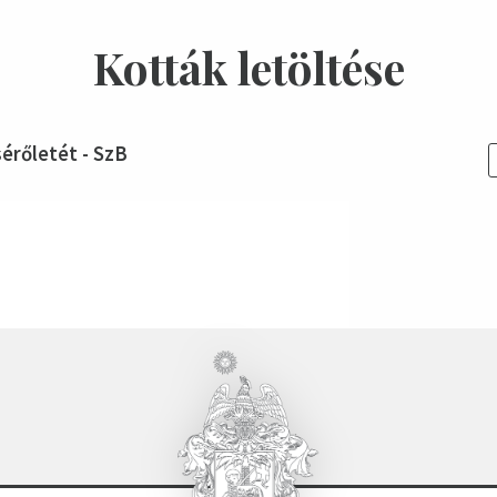
Kották letöltése
sérőletét - SzB