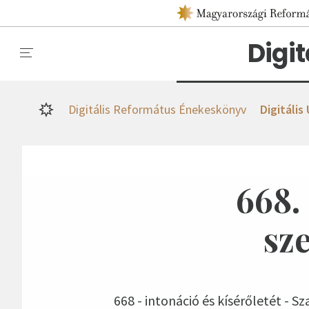
Digi
Digitális Református Énekeskönyv
Digitális
668.
sz
668 - intonáció és kísérőletét - S