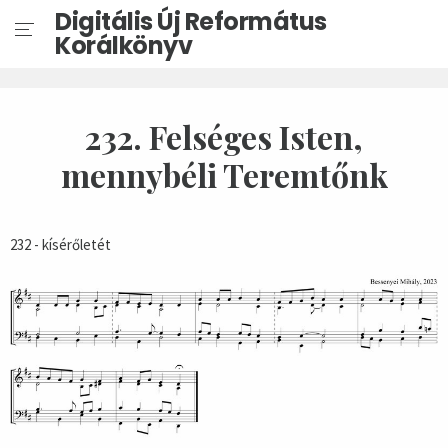
Digitális Új Református
Korálkönyv
232. Felséges Isten,
mennybéli Teremtőnk
232 - kísérőletét