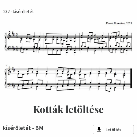
232 - kísérőletét
Kották letöltése
kísérőletét - BM
Letöltés