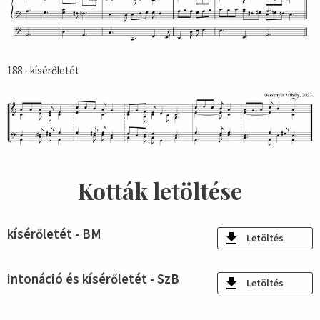
188 - kísérőletét
Kották letöltése
kísérőletét - BM
Letöltés
intonáció és kísérőletét - SzB
Letöltés