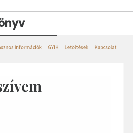
könyv
sznos információk
GYIK
Letöltések
Kapcsolat
 szívem