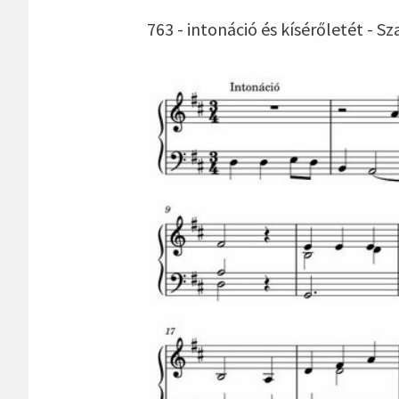
763 - intonáció és kísérőletét - S