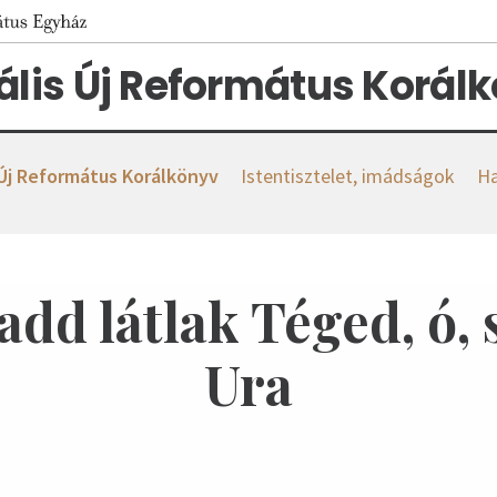
tális Új Református Korál
 Új Református Korálkönyv
Istentisztelet, imádságok
Ha
add látlak Téged, ó,
Ura