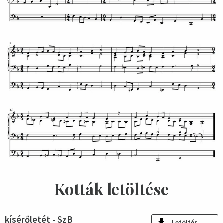
Kották letöltése
kísérőletét - SzB
Letöltés