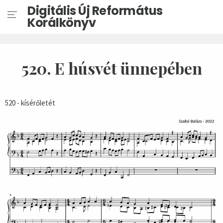
Digitális Új Református
Korálkönyv
520. E húsvét ünnepében
520 - kísérőletét