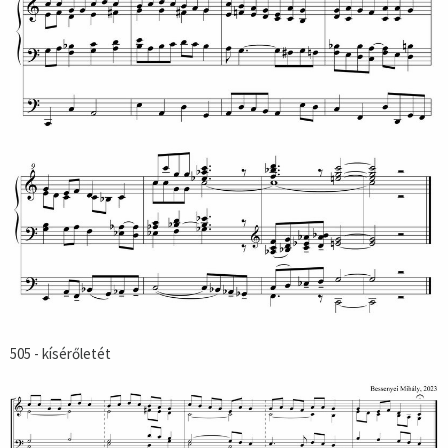
505 - kísérőletét