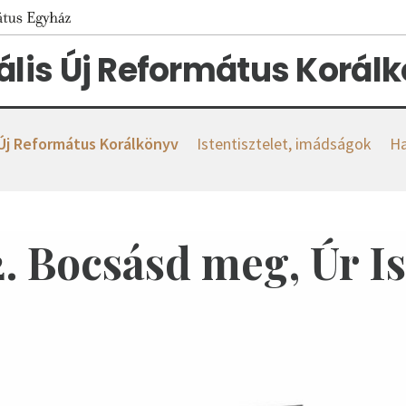
tális Új Református Korál
 Új Református Korálkönyv
Istentisztelet, imádságok
Ha
. Bocsásd meg, Úr I