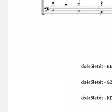
kísérőletét - B
kísérőletét - G
kísérőletét - K