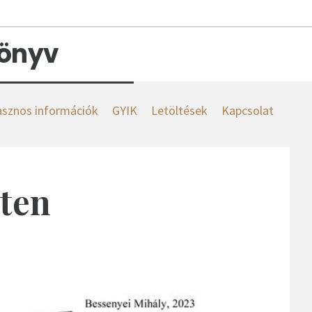
könyv
sznos információk
GYIK
Letöltések
Kapcsolat
sten