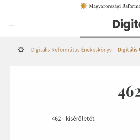
Digi
Digitális Református Énekeskönyv
Digitális
462
462 - kísérőletét