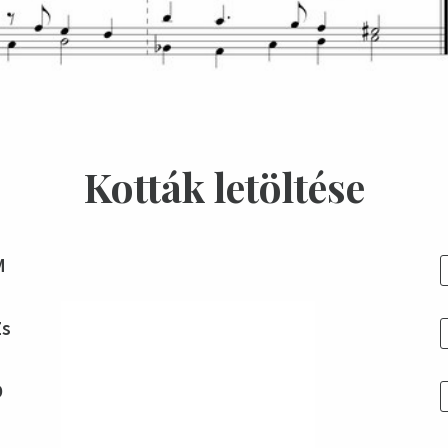
Kották letöltése
M
Zs
D