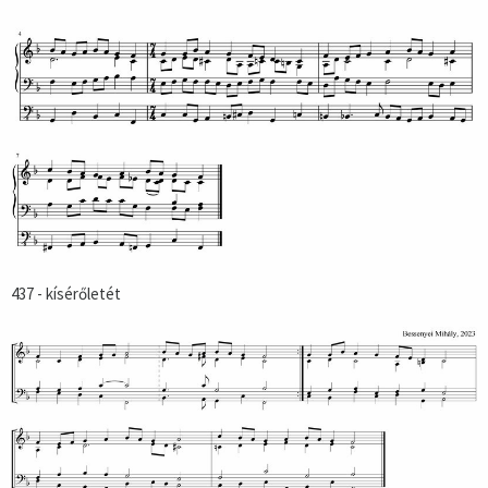
437 - kísérőletét