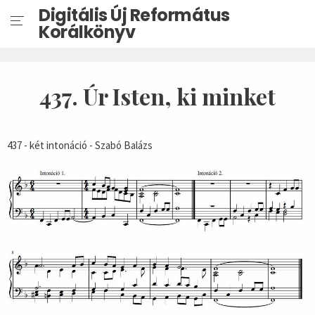
Digitális Új Református
Korálkönyv
437. Úr Isten, ki minket
437 - két intonáció - Szabó Balázs