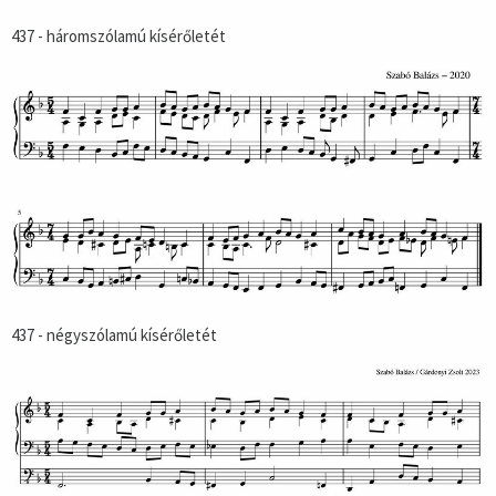
437 - háromszólamú kísérőletét
437 - négyszólamú kísérőletét