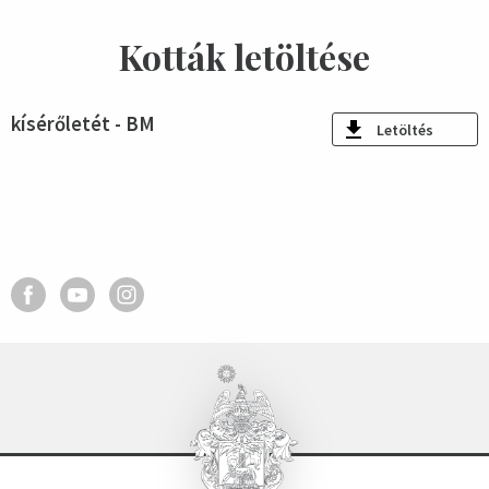
Kották letöltése
kísérőletét - BM
Letöltés