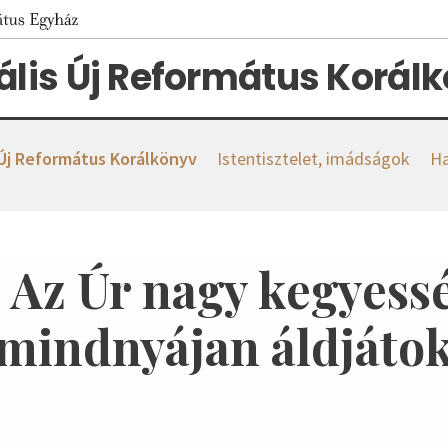
tális Új Református Korál
 Új Református Korálkönyv
Istentisztelet, imádságok
Ha
. Az Úr nagy kegyess
mindnyájan áldjáto