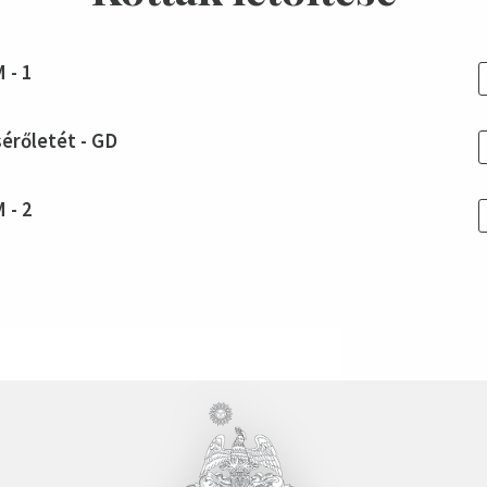
 - 1
sérőletét - GD
 - 2