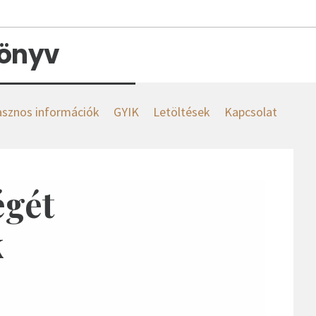
könyv
sznos információk
GYIK
Letöltések
Kapcsolat
égét
k