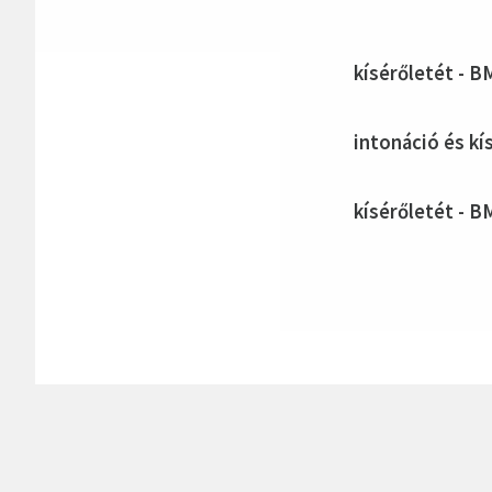
kísérőletét - BM
intonáció és kí
kísérőletét - BM