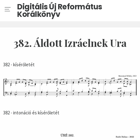
Digitális Új Református
Korálkönyv
382. Áldott Izráelnek Ura
382 - kísérőletét
382 - intonáció és kísérőletét