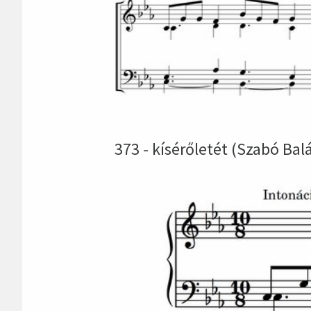
373 - kísérőletét (Szabó Bal