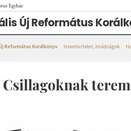
tális Új Református Korál
 Új Református Korálkönyv
Istentisztelet, imádságok
Ha
. Csillagoknak terem