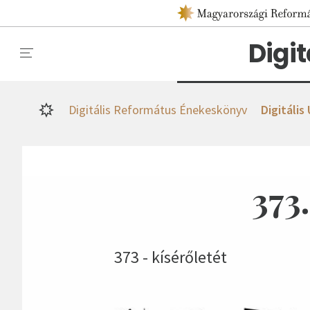
Digi
Digitális Református Énekeskönyv
Digitális
373
373 - kísérőletét