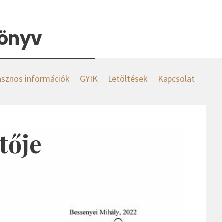
könyv
sznos információk
GYIK
Letöltések
Kapcsolat
tője