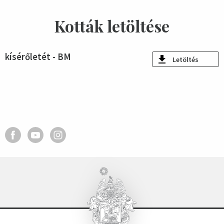
Kották letöltése
kísérőletét - BM
Letöltés