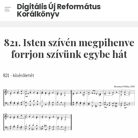
Digitális Új Református
Korálkönyv
821. Isten szívén megpihenve
forrjon szívünk egybe hát
821 - kísérőletét