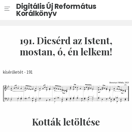
Digitális Új Református
Korálkönyv
191. Dicsérd az Istent,
mostan, ó, én lelkem!
kísérőletét - 191
Kották letöltése