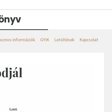
könyv
sznos információk
GYIK
Letöltések
Kapcsolat
djál