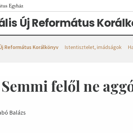
tális Új Református Korál
 Új Református Korálkönyv
Istentisztelet, imádságok
Ha
. Semmi felől ne aggó
zabó Balázs