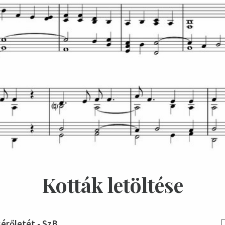
Kották letöltése
sérőletét - SzB