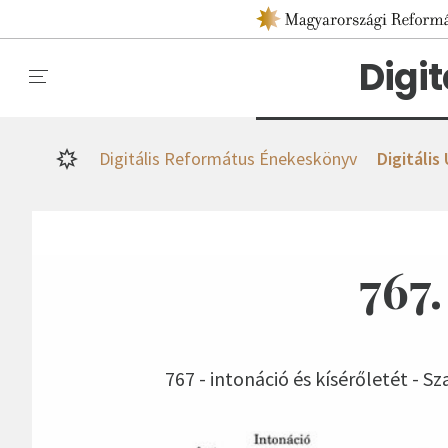
Digi
Digitális Református Énekeskönyv
Digitális
767
767 - intonáció és kísérőletét - S