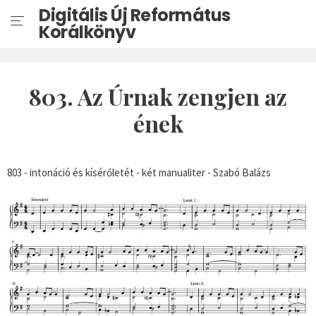
Digitális Új Református
Korálkönyv
803. Az Úrnak zengjen az
ének
803 - intonáció és kísérőletét - két manualiter - Szabó Balázs