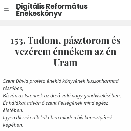
Digitális Református
Énekeskönyv
153. Tudom, pásztorom és
vezérem énnékem az én
Uram
Szent Dávid próféta éneklő könyvének huszonharmad
részében,
Bízván az Istennek az őreá való nagy gondviselésében,
És hálákat adván ő szent Felségének mind egész
életében.
Igyen dicsekedik lelkében minden hív keresztyének
képében.