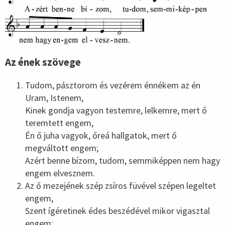
Az ének szövege
Tudom, pásztorom és vezérem énnékem az én
Uram, Istenem,
Kinek gondja vagyon testemre, lelkemre, mert ő
teremtett engem,
Én ő juha vagyok, őreá hallgatok, mert ő
megváltott engem;
Azért benne bízom, tudom, semmiképpen nem hagy
engem elvesznem.
Az ő mezejének szép zsíros füvével szépen legeltet
engem,
Szent ígéretinek édes beszédével mikor vigasztal
engem;