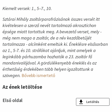
Kiemelt versek: 1., 5–7., 10.
Sztárai Mihály zsoltárparafrázisának összes versét itt
kivételesen a szerző nevét tartalmazó akrosztichon
épsége miatt tartottuk meg. A bevezető verset, mely -
még nem maga a zsoltár, de a név kezdőbetűjét
tartalmazza - alcímként emeltük ki. Éneklésre elsősorban
az 1., 5-7. és 10. strófákat ajánljuk, mint amelyek a
leginkább párhuzamba hozhatók a 23. zsoltár fő
mondanivalójával. A gördülékenyebb éneklés és az
érthetőség érdekében több helyen igazítottunk a
szövegen.
Bővebb ismertető
Az ének letöltése
Első oldal
Letöltés