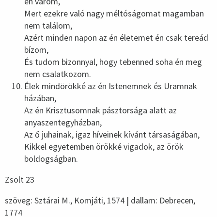
én várom,
Mert ezekre való nagy méltóságomat magamban
nem találom,
Azért minden napon az én életemet én csak tereád
bízom,
És tudom bizonnyal, hogy tebenned soha én meg
nem csalatkozom.
Élek mindörökké az én Istenemnek és Uramnak
házában,
Az én Krisztusomnak pásztorsága alatt az
anyaszentegyházban,
Az ő juhainak, igaz híveinek kívánt társaságában,
Kikkel egyetemben örökké vigadok, az örök
boldogságban.
Zsolt 23
szöveg: Sztárai M., Komjáti, 1574 | dallam: Debrecen,
1774