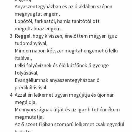
Anyaszentegyházban és az ő aklában szépen
megnyugtat engem,
Lopótól, farkastól, hamis tanítótól ott
megoltalmaz engem.
Reggel, hogy kiviszen, énelőttem mégyen igaz
tudományával,
Minden napon kétszer megitat engemet ő lelki
italával,
Lelki folyóvíznek és élő kútfőnek ő gyenge
folyásával,
Evangéliumnak anyaszentegyházban ő
prédikálásával.
Azzal én lelkemet ugyan megújítja és újonnan
megáldja,
Mennyországnak útját és az igaz hitet énnékem
megmutatja;
Az ő szent Fiában szomorú lelkemet csak egyedül
biztatja,