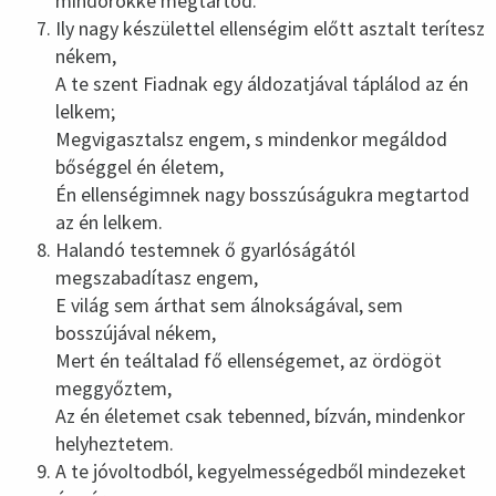
mindörökké megtartod.
Ily nagy készülettel ellenségim előtt asztalt terítesz
nékem,
A te szent Fiadnak egy áldozatjával táplálod az én
lelkem;
Megvigasztalsz engem, s mindenkor megáldod
bőséggel én életem,
Én ellenségimnek nagy bosszúságukra megtartod
az én lelkem.
Halandó testemnek ő gyarlóságától
megszabadítasz engem,
E világ sem árthat sem álnokságával, sem
bosszújával nékem,
Mert én teáltalad fő ellenségemet, az ördögöt
meggyőztem,
Az én életemet csak tebenned, bízván, mindenkor
helyheztetem.
A te jóvoltodból, kegyelmességedből mindezeket