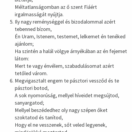
Méltatlanságomban az ő szent Fiáért
irgalmasságát nyújtja.
Ily nagy reménységgel és bizodalommal azért
tebenned bízom,
Én Uram, Istenem, testemet, lelkemet én tenéked
ajánlom;
Ha szintén a halál völgye árnyékában az én fejemet
látom:
Mert te vagy énvélem, szabadulásomat azért
tetőled várom.
Megvigasztalt engem te pásztori vessződ és te
pásztori botod,
A sok nyomorúság, mellyel híveidet megsújtod,
sanyargatod;
Mellyel beszédedhez oly nagy szépen őket
szoktatod és tanítod,
Hogy el ne vesszenek, sőt veled legyenek,