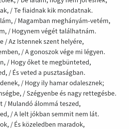
ak, / Te fiaidnak kik mondatnak.
olám, / Magamban meghányám-vetém,
m, / Hogynem végét találhatnám.
 / Az Istennek szent helyére,
emben, / A gonoszok vége mi légyen.
án, / Hogy őket te megbünteted,
ed, / És veted a pusztaságban.
denek, / Hogy ily hamar odalesznek;
nségbe, / Szégyenbe és nagy rettegésbe.
t / Mulandó álommá teszed,
d, / A lelt jókban semmit nem lát.
ok, / És közeledben maradok,