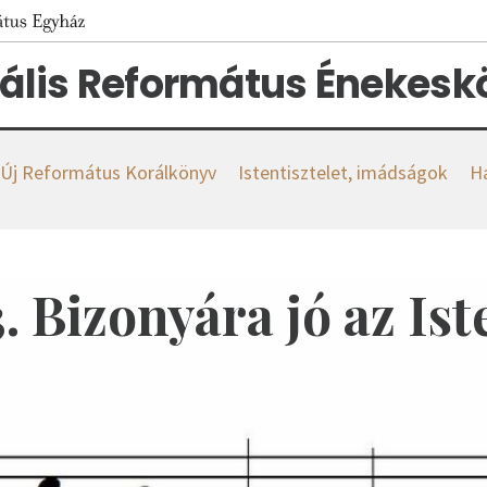
tális Református Énekes
s Új Református Korálkönyv
Istentisztelet, imádságok
H
3. Bizonyára jó az Ist