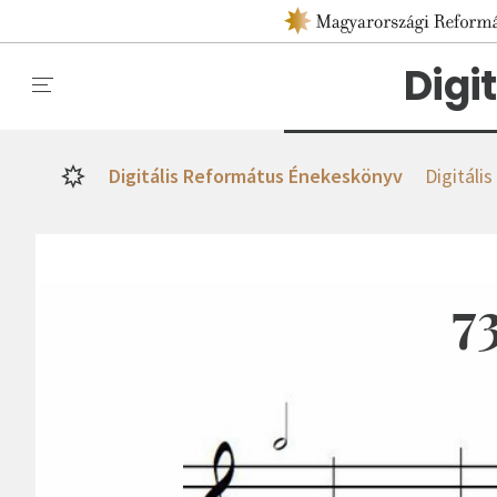
Digi
Digitális Református Énekeskönyv
Digitáli
7