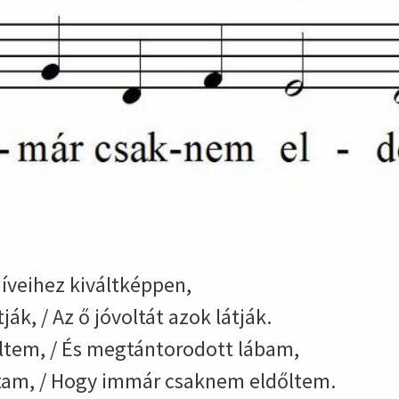
 Híveihez kiváltképpen,
ják, / Az ő jóvoltát azok látják.
ltem, / És megtántorodott lábam,
am, / Hogy immár csaknem eldőltem.