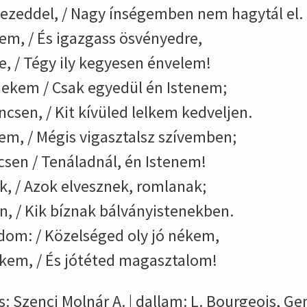
kezeddel, / Nagy ínségemben nem hagytál el.
m, / És igazgass ösvényedre,
e, / Tégy ily kegyesen énvelem!
ekem / Csak egyedül én Istenem;
ncsen, / Kit kívüled lelkem kedveljen.
em, / Mégis vigasztalsz szívemben;
sen / Tenáladnál, én Istenem!
k, / Azok elvesznek, romlanak;
n, / Kik bíznak bálványistenekben.
dom: / Közelséged oly jó nékem,
kem, / És jótéted magasztalom!
s: Szenci Molnár A. | dallam: L. Bourgeois, Ge