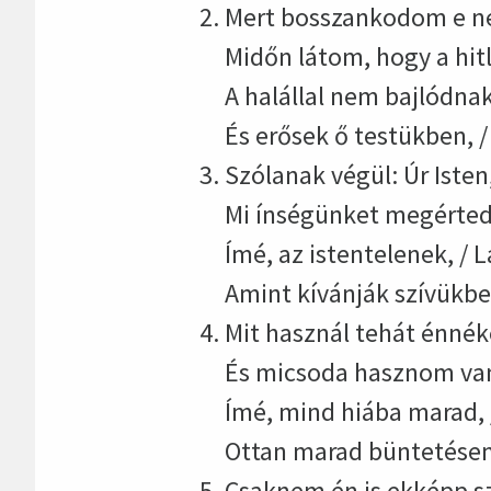
Mert bosszankodom e nép
Midőn látom, hogy a hit
A halállal nem bajlódna
És erősek ő testükben, 
Szólanak végül: Úr Iste
Mi ínségünket megérted
Ímé, az istentelenek, / 
Amint kívánják szívükbe
Mit használ tehát énnék
És micsoda hasznom va
Ímé, mind hiába marad, 
Ottan marad büntetésem
Csaknem én is ekképp sz