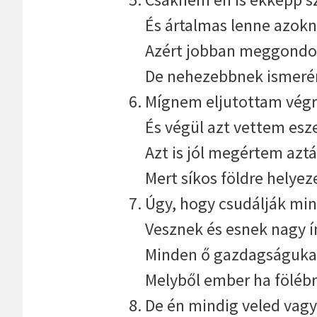
És ártalmas lenne azokn
Azért jobban meggond
De nehezebbnek ismeré
Mígnem eljutottam végre
És végül azt vettem esz
Azt is jól megértem azt
Mert síkos földre helyez
Úgy, hogy csudálják min
Vesznek és esnek nagy í
Minden ő gazdagságuka
Melyből ember ha fölébre
De én mindig veled vagy