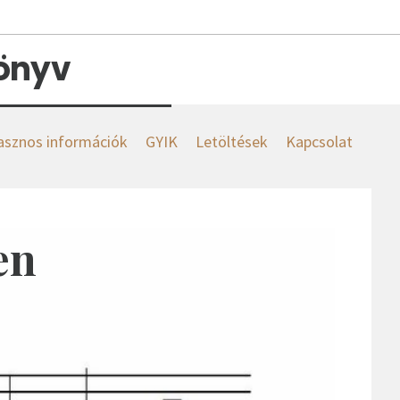
könyv
asznos információk
GYIK
Letöltések
Kapcsolat
en