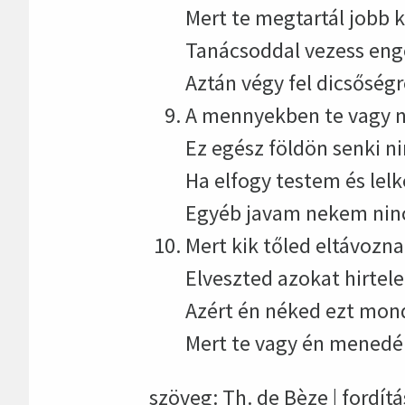
Mert te megtartál jobb 
Tanácsoddal vezess enge
Aztán végy fel dicsőségr
A mennyekben te vagy n
Ez egész földön senki ni
Ha elfogy testem és lelk
Egyéb javam nekem ninc
Mert kik tőled eltávozna
Elveszted azokat hirtele
Azért én néked ezt mon
Mert te vagy én menedé
szöveg: Th. de Bèze | fordítá