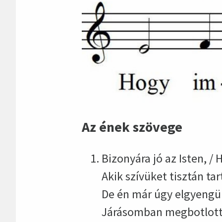
Az ének szövege
Bizonyára jó az Isten, /
Akik szívüket tisztán tart
De én már úgy elgyengü
Járásomban megbotlott