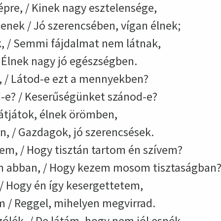
re, / Kinek nagy esztelensége,
lenek / Jó szerencsében, vígan élnek;
k, / Semmi fájdalmat nem látnak,
/ Élnek nagy jó egészségben.
n, / Látod-e ezt a mennyekben?
-e? / Keserűségünket szánod-e?
Látjátok, élnek örömben,
n, / Gazdagok, jó szerencsések.
em, / Hogy tisztán tartom én szívem?
n abban, / Hogy kezem mosom tisztaságban
/ Hogy én így kesergettetem,
 / Reggel, mihelyen megvirrad.
ólék, / De látám, hogy nem jól esnék,