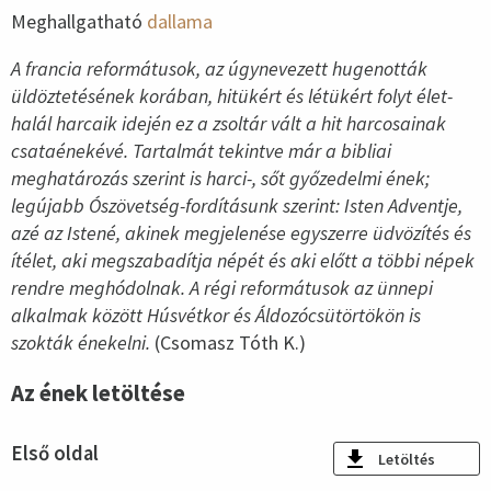
Meghallgatható
dallama
A francia reformátusok, az úgynevezett hugenották
üldöztetésének korában, hitükért és létükért folyt élet-
halál harcaik idején ez a zsoltár vált a hit harcosainak
csataénekévé. Tartalmát tekintve már a bibliai
meghatározás szerint is harci-, sőt győzedelmi ének;
legújabb Ószövetség-fordításunk szerint: Isten Adventje,
azé az Istené, akinek megjelenése egyszerre üdvözítés és
ítélet, aki megszabadítja népét és aki előtt a többi népek
rendre meghódolnak. A régi reformátusok az ünnepi
alkalmak között Húsvétkor és Áldozócsütörtökön is
szokták énekelni.
(Csomasz Tóth K.)
Az ének letöltése
Első oldal
Letöltés