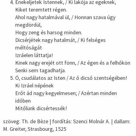
Énekeljetek Istennek, / Ki lakója az egeknek,
Kiket teremtett régen.
Ahol nagy hatalmával ül, / Honnan szava úgy
megdördül,
Hogy zeng és harsog minden.
Dicsérjétek nagy hatalmát, / Ki felséges
méltóságát
Izráelen láttatja!
Kinek nagy erejét ott fönn, / Az égen és a felhőkön
Senki sem tagadhatja.
Ó, csudálatos az Isten / Az ő dicső szentségében!
Ki Izráel népének
Erőt ád nagy kegyelmesen; / Azértan minden
időben
Mitőlünk dicsértessék!
szöveg: Th. de Bèze | fordítás: Szenci Molnár A. | dallam:
M. Greiter, Strasbourg, 1525