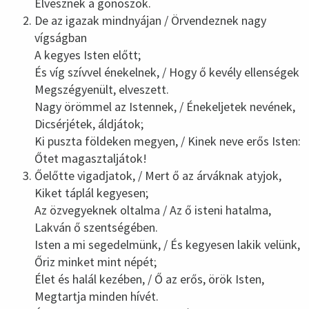
Elvesznek a gonoszok.
De az igazak mindnyájan / Örvendeznek nagy
vígságban
A kegyes Isten előtt;
És víg szívvel énekelnek, / Hogy ő kevély ellenségek
Megszégyenült, elveszett.
Nagy örömmel az Istennek, / Énekeljetek nevének,
Dicsérjétek, áldjátok;
Ki puszta földeken megyen, / Kinek neve erős Isten:
Őtet magasztaljátok!
Őelőtte vigadjatok, / Mert ő az árváknak atyjok,
Kiket táplál kegyesen;
Az özvegyeknek oltalma / Az ő isteni hatalma,
Lakván ő szentségében.
Isten a mi segedelmünk, / És kegyesen lakik velünk,
Őriz minket mint népét;
Élet és halál kezében, / Ő az erős, örök Isten,
Megtartja minden hívét.