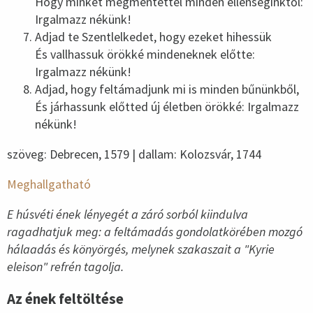
Hogy minket megmentettél minden ellenséginktől:
Irgalmazz nékünk!
Adjad te Szentlelkedet, hogy ezeket hihessük
És vallhassuk örökké mindeneknek előtte:
Irgalmazz nékünk!
Adjad, hogy feltámadjunk mi is minden bűnünkből,
És járhassunk előtted új életben örökké: Irgalmazz
nékünk!
szöveg: Debrecen, 1579 | dallam: Kolozsvár, 1744
Meghallgatható
E húsvéti ének lényegét a záró sorból kiindulva
ragadhatjuk meg: a feltámadás gondolatkörében mozgó
hálaadás és könyörgés, melynek szakaszait a "Kyrie
eleison" refrén tagolja.
Az ének feltöltése