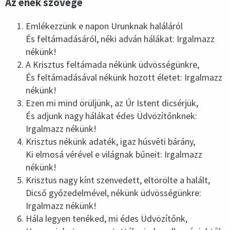
Az ének szövege
Emlékezzünk e napon Urunknak haláláról
És feltámadásáról, néki adván hálákat: Irgalmazz
nékünk!
A Krisztus feltámada nékünk üdvösségünkre,
És feltámadásával nékünk hozott életet: Irgalmazz
nékünk!
Ezen mi mind örüljünk, az Úr Istent dicsérjük,
És adjunk nagy hálákat édes Üdvözítőnknek:
Irgalmazz nékünk!
Krisztus nékünk adaték, igaz húsvéti bárány,
Ki elmosá vérével e világnak bűneit: Irgalmazz
nékünk!
Krisztus nagy kínt szenvedett, eltörölte a halált,
Dicső győzedelmével, nékünk üdvösségünkre:
Irgalmazz nékünk!
Hála legyen tenéked, mi édes Üdvözítőnk,