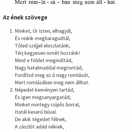
Az ének szövege
Minket, Úr Isten, elhagyál,
És reánk megharagudtál,
Tőled széjjel eloszlatánk,
Térj kegyesen ismét hozzánk!
Mind e földet megindítád,
Nagy hatalmaddal megrontád,
Fordítsd meg az ő nagy romlását,
Mert romlásában meg nem állhat.
Népedet keményen tartád,
És igen megsanyargatád;
Minket mintegy csípős borral,
Itatál keserű búval.
De akik tégedet félnek,
A zászlót adád nékiek,