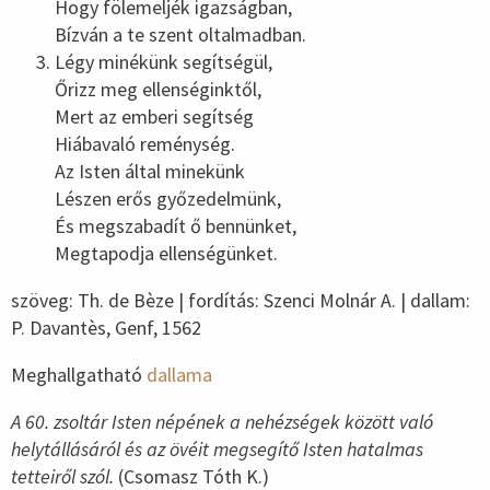
Hogy fölemeljék igazságban,
Bízván a te szent oltalmadban.
Légy minékünk segítségül,
Őrizz meg ellenséginktől,
Mert az emberi segítség
Hiábavaló reménység.
Az Isten által minekünk
Lészen erős győzedelmünk,
És megszabadít ő bennünket,
Megtapodja ellenségünket.
szöveg: Th. de Bèze | fordítás: Szenci Molnár A. | dallam:
P. Davantès, Genf, 1562
Meghallgatható
dallama
A 60. zsoltár Isten népének a nehézségek között való
helytállásáról és az övéit megsegítő Isten hatalmas
tetteiről szól.
(Csomasz Tóth K.)