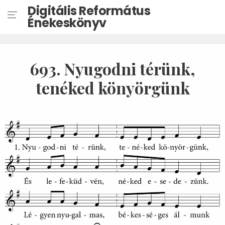
Digitális Református
Énekeskönyv
693. Nyugodni térünk,
tenéked könyörgünk