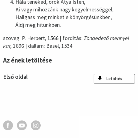
Hála tenéked, örök Atya Isten,
Ki vagy mihozzánk nagy kegyelmességgel,
Hallgass meg minket e könyörgésünkben,
Áldj meg hitünkben.
szöveg: P. Herbert, 1566 | fordítás:
Zöngedező mennyei
kar,
1696 | dallam: Basel, 1534
Az ének letöltése
Első oldal
Letöltés