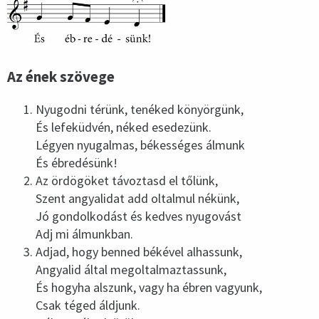
Az ének szövege
Nyugodni térünk, tenéked könyörgünk,
És lefeküdvén, néked esedezünk.
Légyen nyugalmas, békességes álmunk
És ébredésünk!
Az ördögöket távoztasd el tőlünk,
Szent angyalidat add oltalmul nékünk,
Jó gondolkodást és kedves nyugovást
Adj mi álmunkban.
Adjad, hogy benned békével alhassunk,
Angyalid által megoltalmaztassunk,
És hogyha alszunk, vagy ha ébren vagyunk,
Csak téged áldjunk.