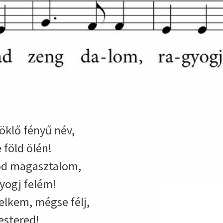
döklő fényű név,
föld ölén!
őd magasztalom,
yogj felém!
lelkem, mégse félj,
estered!