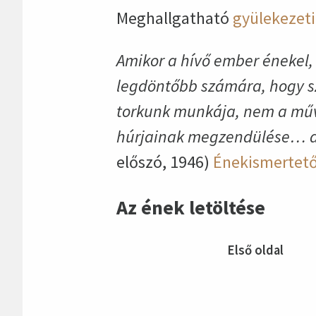
Meghallgatható
gyülekezet
Amikor a hívő ember énekel, 
legdöntőbb számára, hogy sz
torkunk munkája, nem a művé
húrjainak megzendülése… a S
előszó, 1946)
Énekismertet
Az ének letöltése
Első oldal