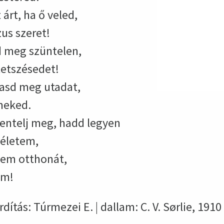
árt, ha ő veled,
us szeret!
 meg szüntelen,
tetszésedet!
tasd meg utadat,
meked.
zentelj meg, hadd legyen
 életem,
kem otthonát,
em!
dítás: Túrmezei E. | dallam: C. V. Sørlie, 1910