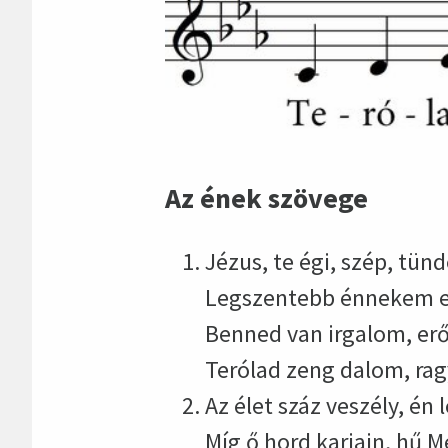
Az ének szövege
Jézus, te égi, szép, tün
Legszentebb énnekem e 
Benned van irgalom, er
Terólad zeng dalom, rag
Az élet száz veszély, én 
Míg ő hord karjain, hű M