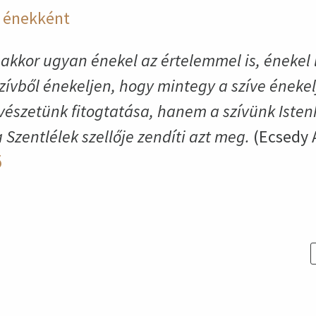
i énekként
akkor ugyan énekel az értelemmel is, énekel l
ívből énekeljen, hogy mintegy a szíve énekel
szetünk fitogtatása, hanem a szívünk Isten
zentlélek szellője zendíti azt meg.
(Ecsedy A
ő