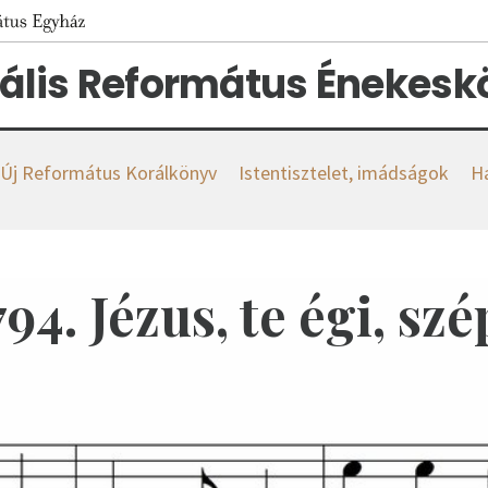
tális Református Énekes
s Új Református Korálkönyv
Istentisztelet, imádságok
H
794. Jézus, te égi, szé