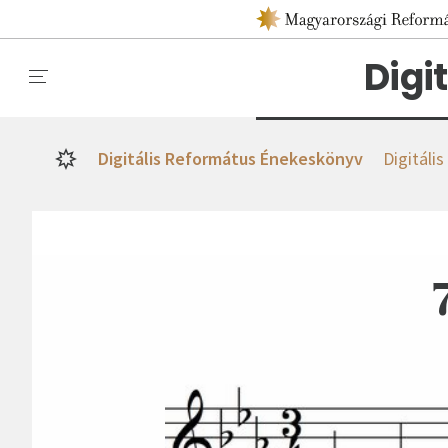
Digi
Digitális Református Énekeskönyv
Digitáli