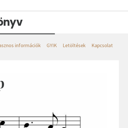
könyv
asznos információk
GYIK
Letöltések
Kapcsolat
p