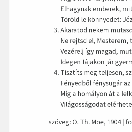
Elhagynak emberek, mit 
Töröld le könnyedet: Jéz
Akaratod nekem mutasd
Ne rejtsd el, Mesterem, 
Vezérelj így magad, mu
Idegen tájakon jár gyer
Tisztíts meg teljesen, s
Fényedből fénysugár az
Míg a homályon át a lel
Világosságodat elérhet
szöveg: O. Th. Moe, 1904 | for