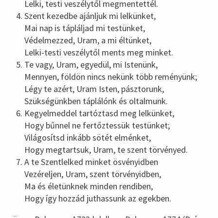
Lelki, testi veszélytől megmentettél.
Szent kezedbe ajánljuk mi lelkünket,
Mai nap is tápláljad mi testünket,
Védelmezzed, Uram, a mi éltünket,
Lelki-testi veszélytől ments meg minket.
Te vagy, Uram, egyedül, mi Istenünk,
Mennyen, földön nincs nekünk több reményünk;
Légy te azért, Uram Isten, pásztorunk,
Szükségünkben táplálónk és oltalmunk.
Kegyelmeddel tartóztasd meg lelkünket,
Hogy bűnnel ne fertőztessük testünket;
Világosítsd inkább sötét elménket,
Hogy megtartsuk, Uram, te szent törvényed.
A te Szentlelked minket ösvényidben
Vezéreljen, Uram, szent törvényidben,
Ma és életünknek minden rendiben,
Hogy így hozzád juthassunk az egekben.