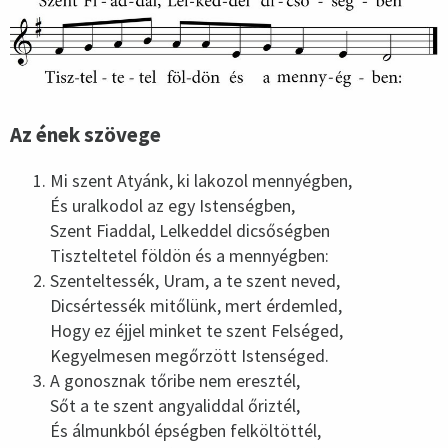
Az ének szövege
Mi szent Atyánk, ki lakozol mennyégben,
És uralkodol az egy Istenségben,
Szent Fiaddal, Lelkeddel dicsőségben
Tiszteltetel földön és a mennyégben:
Szenteltessék, Uram, a te szent neved,
Dicsértessék mitőlünk, mert érdemled,
Hogy ez éjjel minket te szent Felséged,
Kegyelmesen megőrzött Istenséged.
A gonosznak tőribe nem eresztél,
Sőt a te szent angyaliddal őriztél,
És álmunkból épségben felköltöttél,