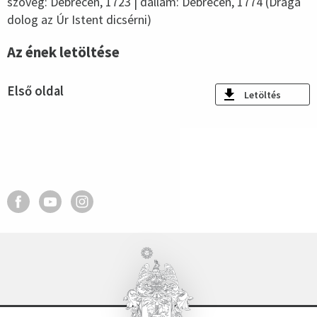
szöveg: Debrecen, 1723 | dallam: Debrecen, 1774 (Drága
dolog az Úr Istent dicsérni)
Az ének letöltése
Első oldal
Letöltés