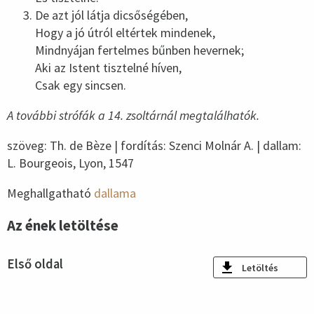
De azt jól látja dicsőségében,
Hogy a jó útról eltértek mindenek,
Mindnyájan fertelmes bűnben hevernek;
Aki az Istent tisztelné híven,
Csak egy sincsen.
A további strófák a 14. zsoltárnál megtalálhatók.
szöveg: Th. de Bèze | fordítás: Szenci Molnár A. | dallam:
L. Bourgeois, Lyon, 1547
Meghallgatható
dallama
Az ének letöltése
Első oldal
Letöltés