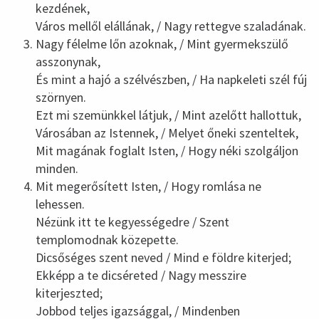
kezdének,
Város mellől elállának, / Nagy rettegve szaladának.
Nagy félelme lőn azoknak, / Mint gyermekszülő
asszonynak,
És mint a hajó a szélvészben, / Ha napkeleti szél fúj
szörnyen.
Ezt mi szemünkkel látjuk, / Mint azelőtt hallottuk,
Városában az Istennek, / Melyet őneki szenteltek,
Mit magának foglalt Isten, / Hogy néki szolgáljon
minden.
Mit megerősített Isten, / Hogy romlása ne
lehessen.
Nézünk itt te kegyességedre / Szent
templomodnak közepette.
Dicsőséges szent neved / Mind e földre kiterjed;
Ekképp a te dicséreted / Nagy messzire
kiterjeszted;
Jobbod teljes igazsággal, / Mindenben