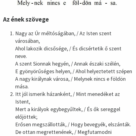
Az ének szövege
Nagy az Úr méltóságában, / Az Isten szent
városában,
Ahol lakozik dicsősége, / És dicsértetik ő szent
neve.
A szent Sionnak hegyén, / Annak északi szélén,
E gyönyörűséges helyen, / Ahol helyeztetett szépen
A nagy királynak városa, / Melynek nincs e földön
mása.
Itt jól ismerik házanként, / Mint menedéket az
Istent,
Mert a királyok egybegyűltek, / És ők sereggel
előjöttek;
Erősen megszállották, / Hogy bevegyék, elszánták.
De ottan megrettenének, / Megfutamodni