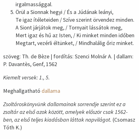
irgalmassággal.
Örül a Sionnak hegyi / És a Júdának leányi,
Te igaz ítéleteiden / Szíve szerint örvendez minden.
A Siont járjátok meg, / Tornyait lássátok meg,
Mert igaz és hű az Isten, / Ki minket minden időben
Megtart, vezérli éltünket, / Mindhalálig őriz minket.
szöveg: Th. de Bèze | fordítás: Szenci Molnár A. | dallam:
P. Davantès, Genf, 1562
Kiemelt versek: 1., 5.
Meghallgatható
dallama
Zsoltároskönyvünk dallamainak sorrendje szerint ez a
zsoltár az első azok között, amelyek először csak 1562-
ben, az első teljes kiadásban láttak napvilágot.
(Csomasz
Tóth K.)