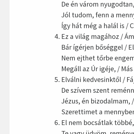
De én várom nyugodtan, /
Jól tudom, fenn a menny
Így hát még a halál is /
Ez a világ magához / Ám
Bár ígérjen bőséggel / E
Nem ejthet tőrbe engem 
Megáll az Úr igéje, / Má
Elválni kedvesinktől / F
De szívem szent reménny
Jézus, én bizodalmam, 
Szerettimet a mennyben
El nem bocsátlak többé
Te vagy üdvöm, reménye