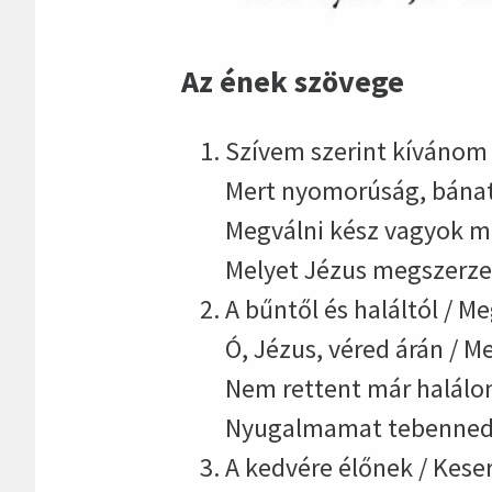
Az ének szövege
Szívem szerint kívánom 
Mert nyomorúság, bánat
Megválni kész vagyok má
Melyet Jézus megszerzet
A bűntől és haláltól / M
Ó, Jézus, véred árán / 
Nem rettent már halálo
Nyugalmamat tebenned,
A kedvére élőnek / Keser