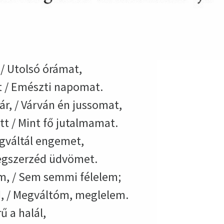
/ Utolsó órámat,
 / Emészti napomat.
r, / Várván én jussomat,
t / Mint fő jutalmamat.
egváltál engemet,
Megszerzéd üdvömet.
m, / Sem semmi félelem;
 / Megváltóm, meglelem.
ű a halál,