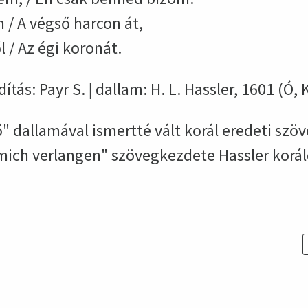
/ A végső harcon át,
/ Az égi koronát.
dítás: Payr S. | dallam: H. L. Hassler, 1601 (Ó, 
" dallamával ismertté vált korál eredeti szöv
 mich verlangen" szövegkezdete Hassler korá