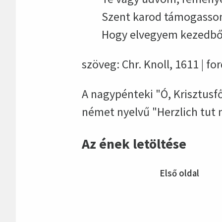
Szent karod támogasson 
Hogy elvegyem kezedből 
szöveg: Chr. Knoll, 1611 | for
A nagypénteki "Ó, Krisztusfő
német nyelvű "Herzlich tut
Az ének letöltése
Első oldal