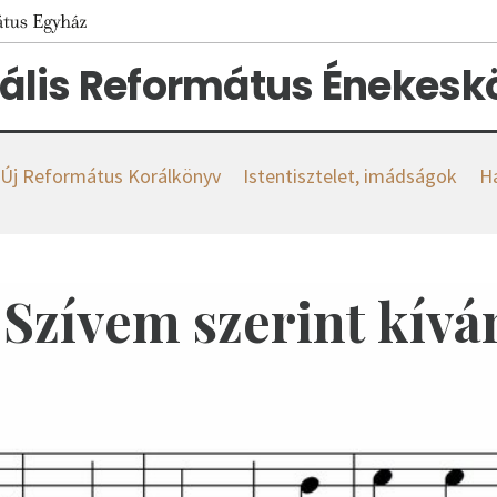
tális Református Énekes
s Új Református Korálkönyv
Istentisztelet, imádságok
H
. Szívem szerint kív