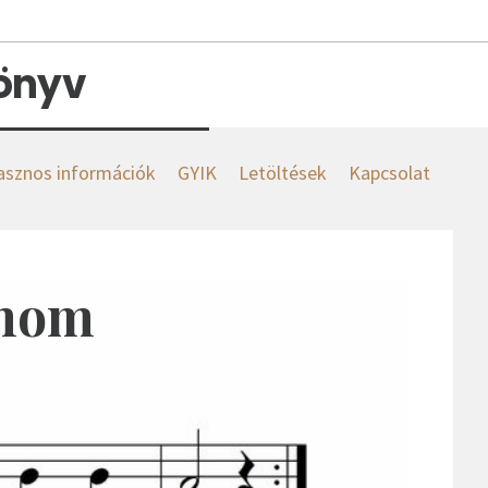
könyv
asznos információk
GYIK
Letöltések
Kapcsolat
ánom