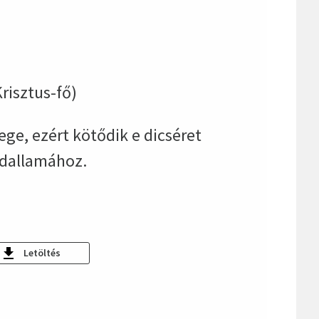
Krisztus-fő)
ege, ezért kötődik e dicséret
ldallamához.
Letöltés