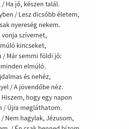
 Ha jő, készen talál.
ben / Lesz dicsőbb életem,
 Csak nyereség nekem.
 vonja szívemet,
lmúló kincseket,
/ Már semmi földi jó:
s minden elmúló.
ájdalmas és nehéz,
el / A jövendőbe néz.
/ Hiszem, hogy egy napon
 / Újra megláthatom.
, / Nem hagylak, Jézusom,
m, / Én csak benned bízom.