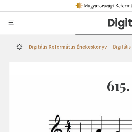
Digi
Digitális Református Énekeskönyv
Digitáli
615