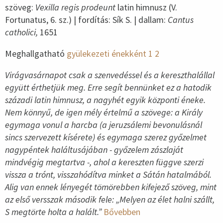
szöveg:
Vexilla regis prodeunt
latin himnusz (V.
Fortunatus, 6. sz.) | fordítás: Sík S. | dallam:
Cantus
catholici,
1651
Meghallgatható
gyülekezeti énekként 1
2
Virágvasárnapot csak a szenvedéssel és a kereszthalállal
együtt érthetjük meg. Erre segít bennünket ez a hatodik
századi latin himnusz, a nagyhét egyik központi éneke.
Nem könnyű, de igen mély értelmű a szövege: a Király
egymaga vonul a harcba (a jeruzsálemi bevonulásnál
sincs szervezett kísérete) és egymaga szerez győzelmet
nagypéntek haláltusájában - győzelem zászlaját
mindvégig megtartva -, ahol a kereszten függve szerzi
vissza a trónt, visszahódítva minket a Sátán hatalmából.
Alig van ennek lényegét tömörebben kifejező szöveg, mint
az első versszak második fele: „Melyen az élet halni szállt,
S megtörte holta a halált.”
Bővebben