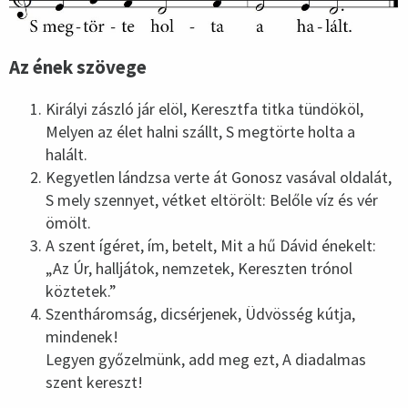
Az ének szövege
Királyi zászló jár elöl, Keresztfa titka tündököl,
Melyen az élet halni szállt, S megtörte holta a
halált.
Kegyetlen lándzsa verte át Gonosz vasával oldalát,
S mely szennyet, vétket eltörölt: Belőle víz és vér
ömölt.
A szent ígéret, ím, betelt, Mit a hű Dávid énekelt:
„Az Úr, halljátok, nemzetek, Kereszten trónol
köztetek.”
Szentháromság, dicsérjenek, Üdvösség kútja,
mindenek!
Legyen győzelmünk, add meg ezt, A diadalmas
szent kereszt!