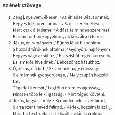
Az ének szövege
Zengj, nyelvem, ékesen, / Az én édes Jézusomnak,
Kegyes lelki orvosomnak / Szólj szerelmetesen,
Mert csak ő érdemel / Áldást és minden szerelmet,
Ki reám önt bő kegyelmet, / S kőszálra felemel.
Jézus, én reményem, / Bűnös lélek bizodalma,
S hozzád térőknek oltalma, / Gyönyörű napfényem!
Kegyes vagy azokhoz, / Kik szívből téged keresnek,
És ismerős híveidnek / Béköszönsz házukhoz.
Ó, Jézus, élő kút, / Szívemnek nagy édessége
S elmémnek gyönyörűsége, / Mely csupán hozzád
fut;
Tégedet keresni / Legfőbb öröm és vigasság;
Nincsen több lelki igazság, / Mint téged követni.
Jézus, kegyes király, / Ki mindennek szívét bírod,
S arra szent neved felírod, / Kérlek, hozzám is szállj;
Mert ha te elfoglalsz, / Elszáll a világ szerelme,