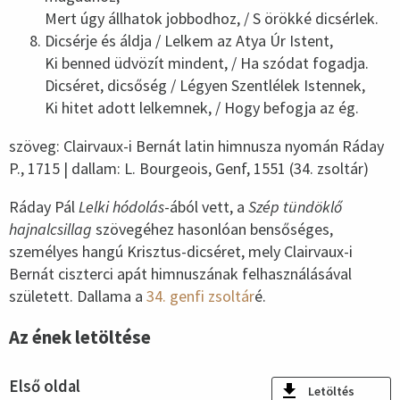
Mert úgy állhatok jobbodhoz, / S örökké dicsérlek.
Dicsérje és áldja / Lelkem az Atya Úr Istent,
Ki benned üdvözít mindent, / Ha szódat fogadja.
Dicséret, dicsőség / Légyen Szentlélek Istennek,
Ki hitet adott lelkemnek, / Hogy befogja az ég.
szöveg: Clairvaux-i Bernát latin himnusza nyomán Ráday
P., 1715 | dallam: L. Bourgeois, Genf, 1551 (34. zsoltár)
Ráday Pál
Lelki hódolás
-ából vett, a
Szép tündöklő
hajnalcsillag
szövegéhez hasonlóan bensőséges,
személyes hangú Krisztus-dicséret, mely Clairvaux-i
Bernát ciszterci apát himnuszának felhasználásával
született. Dallama a
34. genfi zsoltár
é.
Az ének letöltése
Első oldal
Letöltés