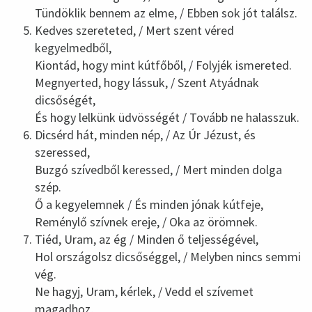
Tündöklik bennem az elme, / Ebben sok jót találsz.
Kedves szereteted, / Mert szent véred
kegyelmedből,
Kiontád, hogy mint kútfőből, / Folyjék ismereted.
Megnyerted, hogy lássuk, / Szent Atyádnak
dicsőségét,
És hogy lelkünk üdvösségét / Tovább ne halasszuk.
Dicsérd hát, minden nép, / Az Úr Jézust, és
szeressed,
Buzgó szívedből keressed, / Mert minden dolga
szép.
Ő a kegyelemnek / És minden jónak kútfeje,
Reménylő szívnek ereje, / Oka az örömnek.
Tiéd, Uram, az ég / Minden ő teljességével,
Hol országolsz dicsőséggel, / Melyben nincs semmi
vég.
Ne hagyj, Uram, kérlek, / Vedd el szívemet
magadhoz,