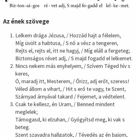
Az ének szövege
Lelkem drága Jézusa, / Hozzád hajt a félelem,
Míg üvölt a habtusa, / S nő a vész a tengeren,
Rejts el, rejts el, itt ne hagyj, / Míg eláll a fergeteg;
Biztonságos révet adj, / S majd fogadd el lelkemet.
Nincs nekem más enyhelyem, / Szívem Téged hív s
keres,
Ó, maradj itt, Mesterem, / Őrizz, adj erőt, szeress!
Véled állom a vihart, / Hit s erő te vagy, te Szent,
Szárnyad árnyával takard / Fejemet, a védtelent.
Csak te kellesz, én Uram, / Benned mindent
meglelek;
Támogasd, ki elzuhan, / Gyógyítsd meg, ki vak s
beteg.
Szent szavadra hallgatok, / Tévedés az én bajom,