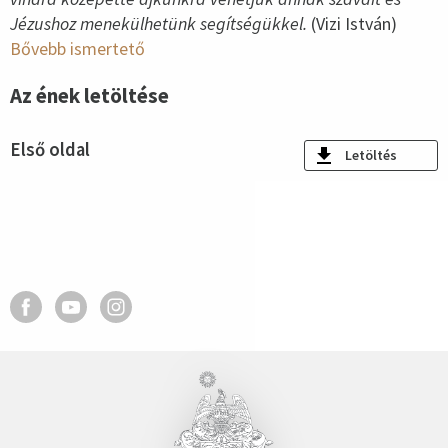
Jézushoz menekülhetünk segítségükkel.
(Vizi István)
Bővebb ismertető
Az ének letöltése
Első oldal
Letöltés