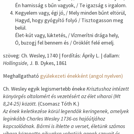
Én hamisság s bűn vagyok, / Te igazság s irgalom.
Kegyelem vagy, égi jó, / Mely minden bűnt eltörül,
Hagyd, hogy gyógyító folyó / Tisztogasson meg
belül.
Élet-kút vagy, lüktetés, / Vízmerítni drága hely,
Ó, buzogj fel bennem és / Öröklét felé emelj.
szöveg: Ch. Wesley, 1740 | fordítás: Áprily L. | dallam:
Hollingside,
J. B. Dykes, 1861
Meghallgatható
gyülekezeti énekként (angol nyelven)
Ch. Wesley egyik legismertebb éneke
Krisztushoz intézett
könyörgés oltalomért és vezetésért az élet viharai (Mt
8,24-25) között.
(Csomasz Tóth K.)
Az ének keletkezése körül legendák keringenek, amelyek
leginkább Charles Wesley 1736-os hajóútjához
kapcsolódnak. Bármi is ihlette a verset, életünk számos
vihara közepette ajkunkra vehetjük annak szavait és