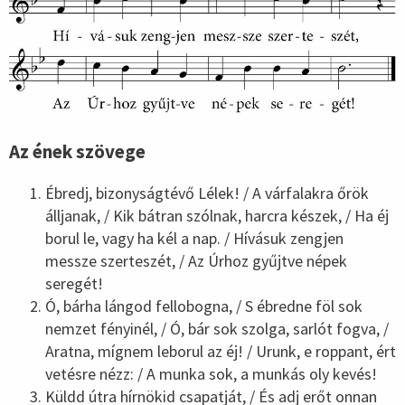
Az ének szövege
Ébredj, bizonyságtévő Lélek! / A várfalakra őrök
álljanak, / Kik bátran szólnak, harcra készek, / Ha éj
borul le, vagy ha kél a nap. / Hívásuk zengjen
messze szerteszét, / Az Úrhoz gyűjtve népek
seregét!
Ó, bárha lángod fellobogna, / S ébredne föl sok
nemzet fényinél, / Ó, bár sok szolga, sarlót fogva, /
Aratna, mígnem leborul az éj! / Urunk, e roppant, ért
vetésre nézz: / A munka sok, a munkás oly kevés!
Küldd útra hírnökid csapatját, / És adj erőt onnan