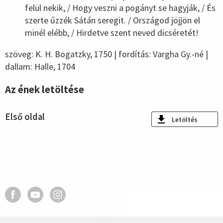
felül nekik, / Hogy veszni a pogányt se hagyják, / És
szerte űzzék Sátán seregit. / Országod jöjjön el
minél elébb, / Hirdetve szent neved dicséretét!
szöveg: K. H. Bogatzky, 1750 | fordítás: Vargha Gy.-né |
dallam: Halle, 1704
Az ének letöltése
Első oldal
Letöltés