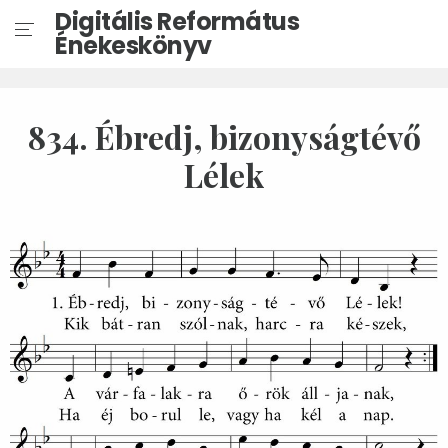
Digitális Református
Énekeskönyv
834. Ébredj, bizonyságtévő
Lélek