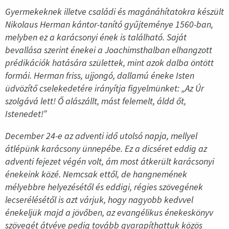
Gyermekeknek illetve családi és magánáhítatokra készült
Nikolaus Herman kántor-tanító gyűjteménye 1560-ban,
melyben ez a karácsonyi ének is található. Saját
bevallása szerint énekei a Joachimsthalban elhangzott
prédikációk hatására születtek, mint azok dalba öntött
formái. Herman friss, ujjongó, dallamú éneke Isten
üdvözítő cselekedetére irányítja figyelmünket: „Az Úr
szolgává lett! Ő alászállt, mást felemelt, áldd őt,
Istenedet!”
December 24-e az adventi idő utolsó napja, mellyel
átlépünk karácsony ünnepébe. Ez a dicséret eddig az
adventi fejezet végén volt, ám most átkerült karácsonyi
énekeink közé. Nemcsak ettől, de hangnemének
mélyebbre helyezésétől és eddigi, régies szövegének
lecserélésétől is azt várjuk, hogy nagyobb kedvvel
énekeljük majd a jövőben, az evangélikus énekeskönyv
szövegét átvéve pedig tovább gyarapíthattuk közös