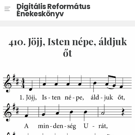
Digitális Református
Énekeskönyv
410. Jöjj, Isten népe, áldjuk
őt