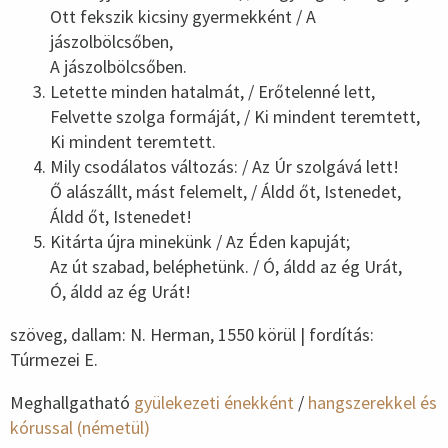
Ott fekszik kicsiny gyermekként / A
jászolbölcsőben,
A jászolbölcsőben.
Letette minden hatalmát, / Erőtelenné lett,
Felvette szolga formáját, / Ki mindent teremtett,
Ki mindent teremtett.
Mily csodálatos változás: / Az Úr szolgává lett!
Ő alászállt, mást felemelt, / Áldd őt, Istenedet,
Áldd őt, Istenedet!
Kitárta újra minekünk / Az Éden kapuját;
Az út szabad, beléphetünk. / Ó, áldd az ég Urát,
Ó, áldd az ég Urát!
szöveg, dallam: N. Herman, 1550 körül | fordítás:
Túrmezei E.
Meghallgatható
gyülekezeti énekként
/
hangszerekkel és
kórussal (németül)