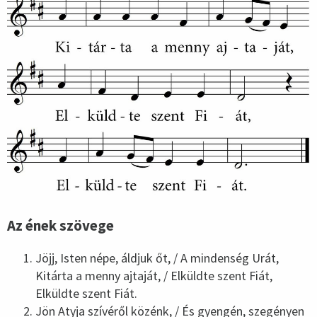
Az ének szövege
Jöjj, Isten népe, áldjuk őt, / A mindenség Urát,
Kitárta a menny ajtaját, / Elküldte szent Fiát,
Elküldte szent Fiát.
Jön Atyja szívéről közénk, / És gyengén, szegényen