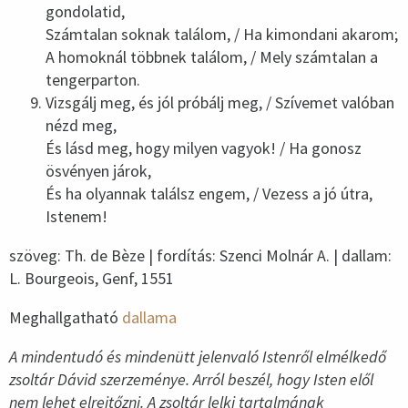
gondolatid,
Számtalan soknak találom, / Ha kimondani akarom;
A homoknál többnek találom, / Mely számtalan a
tengerparton.
Vizsgálj meg, és jól próbálj meg, / Szívemet valóban
nézd meg,
És lásd meg, hogy milyen vagyok! / Ha gonosz
ösvényen járok,
És ha olyannak találsz engem, / Vezess a jó útra,
Istenem!
szöveg: Th. de Bèze | fordítás: Szenci Molnár A. | dallam:
L. Bourgeois, Genf, 1551
Meghallgatható
dallama
A mindentudó és mindenütt jelenvaló Istenről elmélkedő
zsoltár Dávid szerzeménye. Arról beszél, hogy Isten elől
nem lehet elrejtőzni. A zsoltár lelki tartalmának