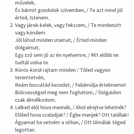
művelek;
És bármit gondolok szívemben, / Te azt mind jól
érted, Istenem.
Vagy járok-kelek, vagy fekszem, / Te mindenütt
vagy körülem.
Jól látod minden utamat, / Érted minden
dolgaimat;
Egy szó sem jő az én nyelvemre, / Mit előbb ne
tudtál volna te.
Körös-körül rajtam minden / Tőled vagyon
teremtetvén,
Reám bocsátád kezedet, / Felülmúlja értelmemet.
Bölcsességed meg nem foghatom, / Dolgaidon
csak álmélkodom.
Lelked elől hova mennék, / Ahol elrejtve lehetnék?
Előled hova szaladjak? / Égbe menjek? Ott talállak!
Ágyamat ha vetném a sírban, / Ott látnálak téged
legottan.