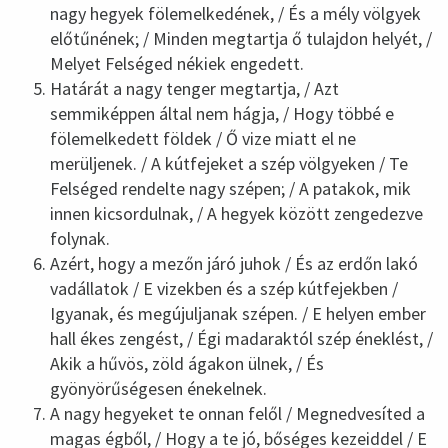
nagy hegyek fölemelkedének, / És a mély völgyek
előtűnének; / Minden megtartja ő tulajdon helyét, /
Melyet Felséged nékiek engedett.
Határát a nagy tenger megtartja, / Azt
semmiképpen által nem hágja, / Hogy többé e
fölemelkedett földek / Ő vize miatt el ne
merüljenek. / A kútfejeket a szép völgyeken / Te
Felséged rendelte nagy szépen; / A patakok, mik
innen kicsordulnak, / A hegyek között zengedezve
folynak.
Azért, hogy a mezőn járó juhok / És az erdőn lakó
vadállatok / E vizekben és a szép kútfejekben /
Igyanak, és megújuljanak szépen. / E helyen ember
hall ékes zengést, / Égi madaraktól szép éneklést, /
Akik a hűvös, zöld ágakon ülnek, / És
gyönyörűségesen énekelnek.
A nagy hegyeket te onnan felől / Megnedvesíted a
magas égből, / Hogy a te jó, bőséges kezeiddel / E