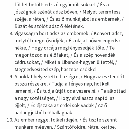
földet betöltsed szép gyümölcsökkel. / És a
jószágnak szénát adsz bőven, / Melyet teremtesz
széjjel a réten, / És az ő munkájából az embernek, /
Búzát és szőlőt adsz ő életének.
Vigasságra bort adsz az embernek, / Kenyért adsz,
melytől megerősödjék, / És olajat bőven engedsz
nékie, / Hogy orcája megfényesedjék tőle. / Te
megöntözöd az élőfákat, / És a szép növendék
cédrusokat, / Miket a Libanon-hegyen ültettél, /
Megnedvesíted szép, hasznos esőkkel.
A holdat helyeztetted az égre, / Hogy az esztendőt
ossza részekre; / Tudja a fényes nap, hol kell
lemenni, / És tudja útját oda vezérelni. / Te alkottad
a nagy sötétséget, / Hogy elválassza naptól az
éjjelt, / És éjszaka az erdei sok vadak / Az ő
barlangjukból előballagnak.
Az ember reggel fölkel idején, / És tiszte szerint
munkára mégyen, / Szántóföldre, rétre, kertbe,