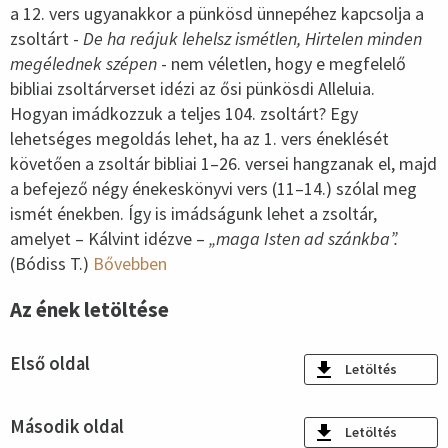
a 12. vers ugyanakkor a pünkösd ünnepéhez kapcsolja a
zsoltárt -
De ha reájuk lehelsz ismétlen, Hirtelen minden
megélednek szépen
- nem véletlen, hogy e megfelelő
bibliai zsoltárverset idézi az ősi pünkösdi Alleluia.
Hogyan imádkozzuk a teljes 104. zsoltárt? Egy
lehetséges megoldás lehet, ha az 1. vers éneklését
követően a zsoltár bibliai 1–26. versei hangzanak el, majd
a befejező négy énekeskönyvi vers (11–14.) szólal meg
ismét énekben. Így is imádságunk lehet a zsoltár,
amelyet – Kálvint idézve –
„maga Isten ad szánkba”.
(Bódiss T.)
Bővebben
Az ének letöltése
Első oldal
Letöltés
Második oldal
Letöltés