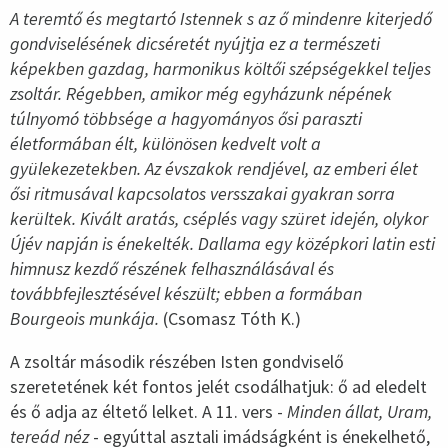
A teremtő és megtartó Istennek s az ő mindenre kiterjedő
gondviselésének dicséretét nyújtja ez a természeti
képekben gazdag, harmonikus költői szépségekkel teljes
zsoltár. Régebben, amikor még egyházunk népének
túlnyomó többsége a hagyományos ősi paraszti
életformában élt, különösen kedvelt volt a
gyülekezetekben. Az évszakok rendjével, az emberi élet
ősi ritmusával kapcsolatos versszakai gyakran sorra
kerültek. Kivált aratás, cséplés vagy szüret idején, olykor
Újév napján is énekelték. Dallama egy középkori latin esti
himnusz kezdő részének felhasználásával és
továbbfejlesztésével készült; ebben a formában
Bourgeois munkája.
(Csomasz Tóth K.)
A zsoltár második részében Isten gondviselő
szeretetének két fontos jelét csodálhatjuk: ő ad eledelt
és ő adja az éltető lelket. A 11. vers -
Minden állat, Uram,
tereád néz
- egyúttal asztali imádságként is énekelhető,