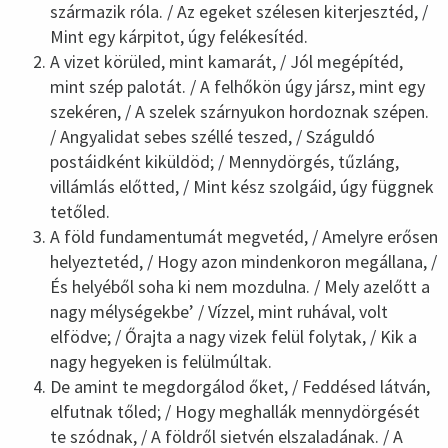
származik róla. / Az egeket szélesen kiterjesztéd, /
Mint egy kárpitot, úgy felékesítéd.
A vizet körüled, mint kamarát, / Jól megépítéd,
mint szép palotát. / A felhőkön úgy jársz, mint egy
szekéren, / A szelek szárnyukon hordoznak szépen.
/ Angyalidat sebes széllé teszed, / Száguldó
postáidként kiküldöd; / Mennydörgés, tűzláng,
villámlás előtted, / Mint kész szolgáid, úgy függnek
tetőled.
A föld fundamentumát megvetéd, / Amelyre erősen
helyeztetéd, / Hogy azon mindenkoron megállana, /
És helyéből soha ki nem mozdulna. / Mely azelőtt a
nagy mélységekbe’ / Vízzel, mint ruhával, volt
elfödve; / Őrajta a nagy vizek felül folytak, / Kik a
nagy hegyeken is felülmúltak.
De amint te megdorgálod őket, / Feddésed látván,
elfutnak tőled; / Hogy meghallák mennydörgését
te szódnak, / A földről sietvén elszaladának. / A