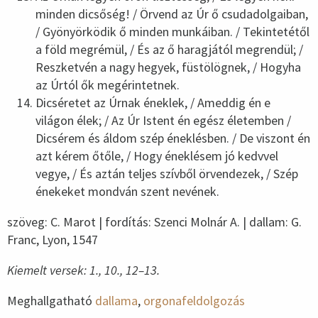
minden dicsőség! / Örvend az Úr ő csudadolgaiban,
/ Gyönyörködik ő minden munkáiban. / Tekintetétől
a föld megrémül, / És az ő haragjától megrendül; /
Reszketvén a nagy hegyek, füstölögnek, / Hogyha
az Úrtól ők megérintetnek.
Dicséretet az Úrnak éneklek, / Ameddig én e
világon élek; / Az Úr Istent én egész életemben /
Dicsérem és áldom szép éneklésben. / De viszont én
azt kérem őtőle, / Hogy éneklésem jó kedvvel
vegye, / És aztán teljes szívből örvendezek, / Szép
énekeket mondván szent nevének.
szöveg: C. Marot | fordítás: Szenci Molnár A. | dallam: G.
Franc, Lyon, 1547
Kiemelt versek: 1., 10., 12–13.
Meghallgatható
dallama
,
orgonafeldolgozás