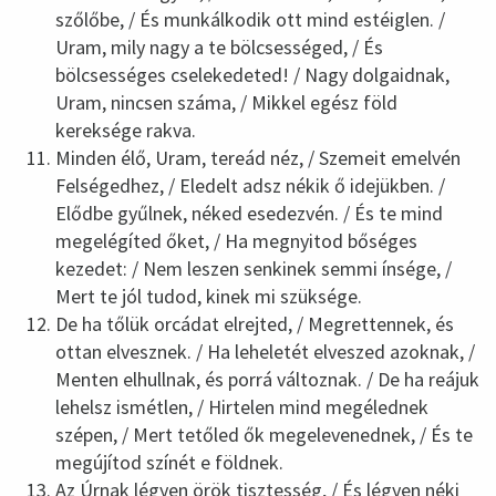
szőlőbe, / És munkálkodik ott mind estéiglen. /
Uram, mily nagy a te bölcsességed, / És
bölcsességes cselekedeted! / Nagy dolgaidnak,
Uram, nincsen száma, / Mikkel egész föld
kereksége rakva.
Minden élő, Uram, tereád néz, / Szemeit emelvén
Felségedhez, / Eledelt adsz nékik ő idejükben. /
Elődbe gyűlnek, néked esedezvén. / És te mind
megelégíted őket, / Ha megnyitod bőséges
kezedet: / Nem leszen senkinek semmi ínsége, /
Mert te jól tudod, kinek mi szüksége.
De ha tőlük orcádat elrejted, / Megrettennek, és
ottan elvesznek. / Ha leheletét elveszed azoknak, /
Menten elhullnak, és porrá változnak. / De ha reájuk
lehelsz ismétlen, / Hirtelen mind megélednek
szépen, / Mert tetőled ők megelevenednek, / És te
megújítod színét e földnek.
Az Úrnak légyen örök tisztesség, / És légyen néki