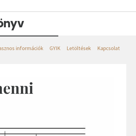
könyv
asznos információk
GYIK
Letöltések
Kapcsolat
menni