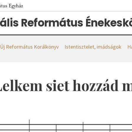
tális Református Énekes
s Új Református Korálkönyv
Istentisztelet, imádságok
H
 Lelkem siet hozzád 