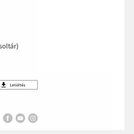
soltár)
Letöltés