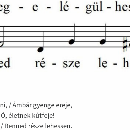
i, / Ámbár gyenge ereje,
 Ó, életnek kútfeje!
/ Benned része lehessen.