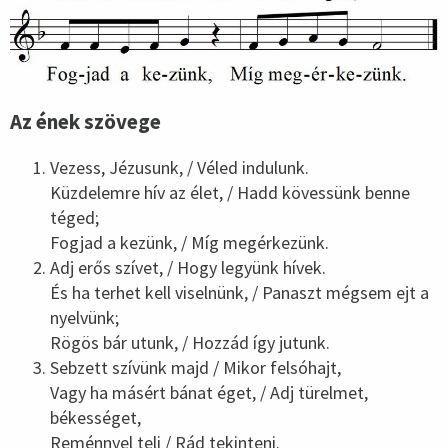
Az ének szövege
Vezess, Jézusunk, / Véled indulunk.
Küzdelemre hív az élet, / Hadd kövessünk benne
téged;
Fogjad a kezünk, / Míg megérkezünk.
Adj erős szívet, / Hogy legyünk hívek.
És ha terhet kell viselnünk, / Panaszt mégsem ejt a
nyelvünk;
Rögös bár utunk, / Hozzád így jutunk.
Sebzett szívünk majd / Mikor felsóhajt,
Vagy ha másért bánat éget, / Adj türelmet,
békességet,
Reménnyel teli / Rád tekinteni.