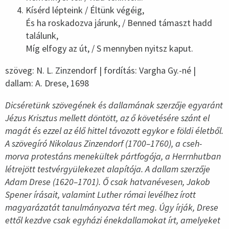
Kísérd lépteink / Éltünk végéig,
És ha roskadozva járunk, / Benned támaszt hadd
találunk,
Míg elfogy az út, / S mennyben nyitsz kaput.
szöveg: N. L. Zinzendorf | fordítás: Vargha Gy.-né |
dallam: A. Drese, 1698
Dicséretünk szövegének és dallamának szerzője egyaránt
Jézus Krisztus mellett döntött, az ő követésére szánt el
magát és ezzel az élő hittel távozott egykor e földi életből.
A szövegíró Nikolaus Zinzendorf (1700–1760), a cseh-
morva protestáns menekültek pártfogója, a Herrnhutban
létrejött testvérgyülekezet alapítója. A dallam szerzője
Adam Drese (1620–1701). Ő csak hatvanévesen, Jakob
Spener írásait, valamint Luther római levélhez írott
magyarázatát tanulmányozva tért meg. Úgy írják, Drese
ettől kezdve csak egyházi énekdallamokat írt, amelyeket