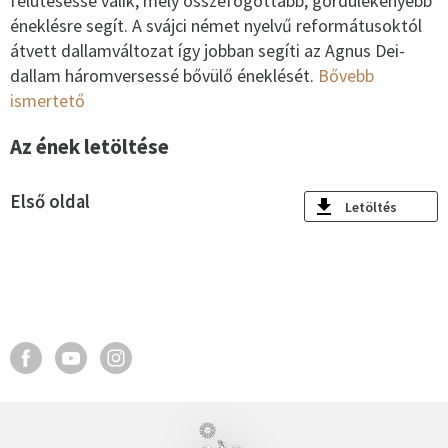
felütésessé válik, mely összefogottabb, gördülékenyebb
éneklésre segít. A svájci német nyelvű reformátusoktól
átvett dallamváltozat így jobban segíti az Agnus Dei-
dallam háromversessé bővülő éneklését.
Bővebb
ismertető
Az ének letöltése
Első oldal
Letöltés