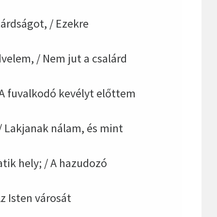
árdságot, / Ezekre
velem, / Nem jut a csalárd
 A fuvalkodó kevélyt előttem
/ Lakjanak nálam, és mint
ik hely; / A hazudozó
z Isten városát