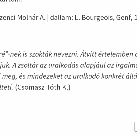
Szenci Molnár A. | dallam: L. Bourgeois, Genf, 
ré”-nek is szokták nevezni. Átvitt értelemben 
uk. A zsoltár az uralkodás alapjául az irgalm
i meg, és mindezeket az uralkodó konkrét áll
teti.
(Csomasz Tóth K.)