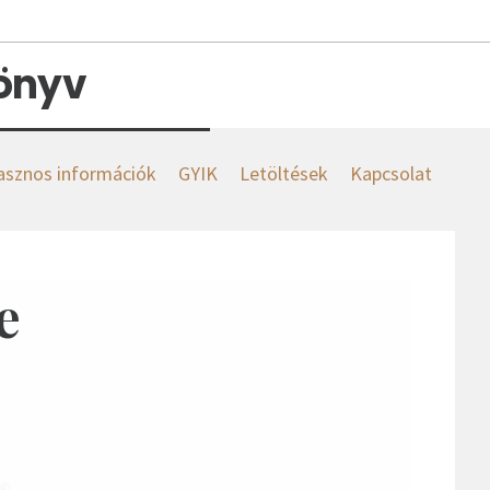
könyv
asznos információk
GYIK
Letöltések
Kapcsolat
e