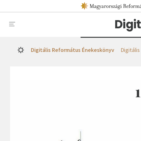
Digi
Digitális Református Énekeskönyv
Digitáli