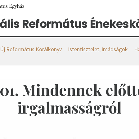
tális Református Énekes
s Új Református Korálkönyv
Istentisztelet, imádságok
H
101. Mindennek előtt
irgalmasságról