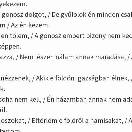
gyekezem.
onosz dolgot, / De gyűlölök én minden csal
 / Az én kezem.
jen tőlem, / A gonosz embert bizony nem ked
képpen.
lmazza, / Nem lészen nálam annak maradása, /
ézzenek, / Akik e földön igazságban élnek, 
k.
soha nem kell, / Én házamban annak nem adat
ül.
zokat, / Eltörlöm e földről a hamisakat, / A
 tartom.