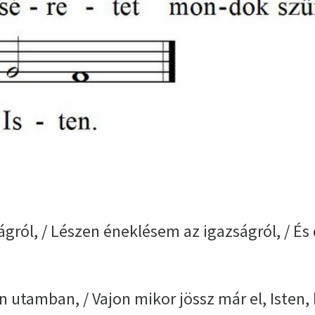
gról, / Lészen éneklésem az igazságról, / É
 utamban, / Vajon mikor jössz már el, Isten