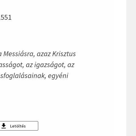
1551
a Messiásra, azaz Krisztus
asságot, az igazságot, az
ásfoglalásainak, egyéni
Letöltés