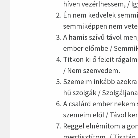
híven vezérlhessem, / I
Én nem kedvelek semmi g
semmiképpen nem vetem
A hamis szívű távol men
ember előmbe / Semmi
Titkon ki ő feleit rága
/ Nem szenvedem.
Szemeim inkább azokra n
hű szolgák / Szolgáljana
A csalárd ember nekem 
szemeim elől / Távol ker
Reggel elnémítom a gonos
megtisztítom, / Tisztán