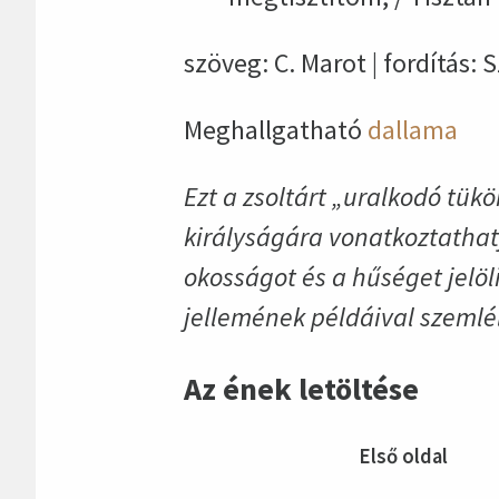
szöveg: C. Marot | fordítás: 
Meghallgatható
dallama
Ezt a zsoltárt „uralkodó tükö
királyságára vonatkoztathatj
okosságot és a hűséget jelöl
jellemének példáival szemlél
Az ének letöltése
Első oldal