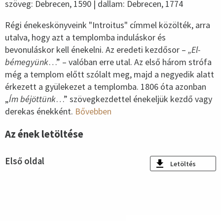
szöveg: Debrecen, 1590 | dallam: Debrecen, 1774
Régi énekeskönyveink "Introitus" címmel közölték, arra
utalva, hogy azt a templomba induláskor és
bevonuláskor kell énekelni. Az eredeti kezdősor –
„El-
bémegyünk
…” – valóban erre utal. Az első három strófa
még a templom előtt szólalt meg, majd a negyedik alatt
érkezett a gyülekezet a templomba. 1806 óta azonban
„
Ím béjöttünk
…” szövegkezdettel énekeljük kezdő vagy
derekas énekként.
Bővebben
Az ének letöltése
Első oldal
Letöltés