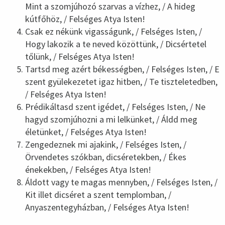
Mint a szomjúhozó szarvas a vízhez, / A hideg
kútfőhöz, / Felséges Atya Isten!
Csak ez nékünk vigasságunk, / Felséges Isten, /
Hogy lakozik a te neved közöttünk, / Dicsértetel
tőlünk, / Felséges Atya Isten!
Tartsd meg azért békességben, / Felséges Isten, / E
szent gyülekezetet igaz hitben, / Te tiszteletedben,
/ Felséges Atya Isten!
Prédikáltasd szent igédet, / Felséges Isten, / Ne
hagyd szomjúhozni a mi lelkünket, / Áldd meg
életünket, / Felséges Atya Isten!
Zengedeznek mi ajakink, / Felséges Isten, /
Örvendetes szókban, dicséretekben, / Ékes
énekekben, / Felséges Atya Isten!
Áldott vagy te magas mennyben, / Felséges Isten, /
Kit illet dicséret a szent templomban, /
Anyaszentegyházban, / Felséges Atya Isten!