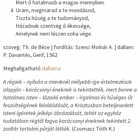
Mert ő hatalmasb a magas mennyben.
Uram, megmarad a te mondásod,
Tiszta hűség a te tudományod,
Házadnak szentség ő ékessége,
Amelynek nem lészen soha vége.
szöveg: Th. de Bèze | fordítás: Szenci Molnár A. | dallam:
P. Davantès, Genf, 1562
Meghallgatható
dallama
A régiek – nyilván a mienknél mélyebb ige-értelmezésük
alapján – karácsonyi éneknek is tekintették, mert benne a
hatalmas Isten – lázadó ember – irgalmas és hűséges Úr
feszültségének feloldódását, a Krisztusban beteljesedett
isteni ígéretek jelképi ábrázolását, tehát az egyház
tudatában régtől fogva karácsonyi éneknek tekintett 2.
zsoltár tartalmi párját látták.
(Csomasz Tóth K.)