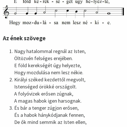
Az ének szövege
Nagy hatalommal regnál az Isten,
Öltözvén felséges erejében.
E föld kerekségét úgy helyezte,
Hogy mozdulása nem lesz nékie.
Királyi széked kezdettől megvolt,
Istenséged örökké országolt.
A folyóvizek erősen zúgnak,
A magas habok igen harsognak.
És bár a tenger zúgjon erősen,
És a habok hánykódjanak fennen,
De ők mind semmik az Isten ellen,