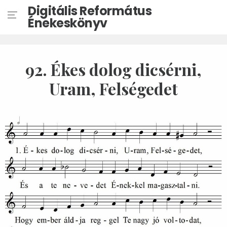
Digitális Református
Énekeskönyv
92. Ékes dolog dicsérni,
Uram, Felségedet