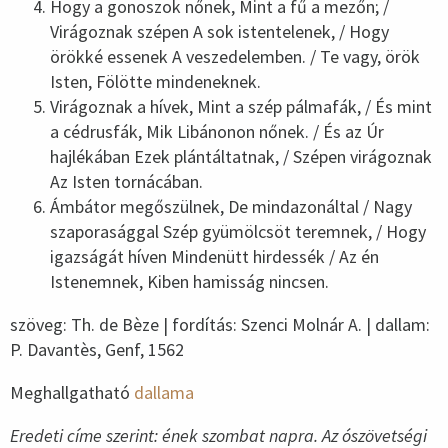
Hogy a gonoszok nőnek, Mint a fű a mezőn; /
Virágoznak szépen A sok istentelenek, / Hogy
örökké essenek A veszedelemben. / Te vagy, örök
Isten, Fölötte mindeneknek.
Virágoznak a hívek, Mint a szép pálmafák, / És mint
a cédrusfák, Mik Libánonon nőnek. / És az Úr
hajlékában Ezek plántáltatnak, / Szépen virágoznak
Az Isten tornácában.
Ámbátor megőszülnek, De mindazonáltal / Nagy
szaporasággal Szép gyümölcsöt teremnek, / Hogy
igazságát híven Mindenütt hirdessék / Az én
Istenemnek, Kiben hamisság nincsen.
szöveg: Th. de Bèze | fordítás: Szenci Molnár A. | dallam:
P. Davantès, Genf, 1562
Meghallgatható
dallama
Eredeti címe szerint: ének szombat napra. Az ószövetségi