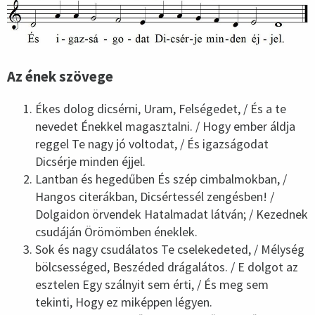
Az ének szövege
Ékes dolog dicsérni, Uram, Felségedet, / És a te
nevedet Énekkel magasztalni. / Hogy ember áldja
reggel Te nagy jó voltodat, / És igazságodat
Dicsérje minden éjjel.
Lantban és hegedűben És szép cimbalmokban, /
Hangos citerákban, Dicsértessél zengésben! /
Dolgaidon örvendek Hatalmadat látván; / Kezednek
csudáján Örömömben éneklek.
Sok és nagy csudálatos Te cselekedeted, / Mélység
bölcsességed, Beszéded drágalátos. / E dolgot az
esztelen Egy szálnyit sem érti, / És meg sem
tekinti, Hogy ez miképpen légyen.