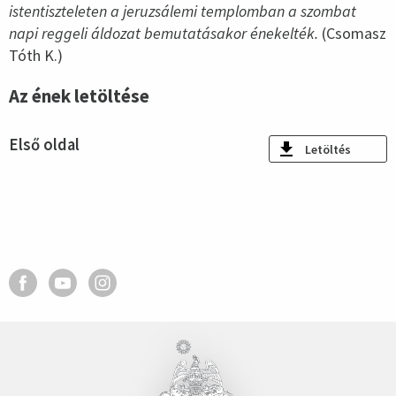
istentiszteleten a jeruzsálemi templomban a szombat
napi reggeli áldozat bemutatásakor énekelték.
(Csomasz
Tóth K.)
Az ének letöltése
Első oldal
Letöltés