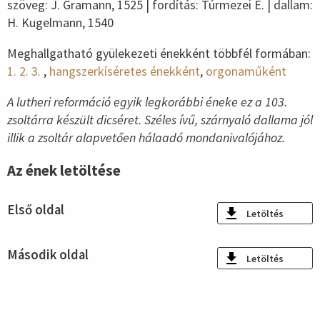
szöveg: J. Gramann, 1525 | fordítás: Túrmezei E. | dallam:
H. Kugelmann, 1540
Meghallgatható gyülekezeti énekként többfél formában:
1.
2.
3.
,
hangszerkíséretes énekként
,
orgonaműként
A lutheri reformáció egyik legkorábbi éneke ez a 103.
zsoltárra készült dicséret. Széles ívű, szárnyaló dallama jól
illik a zsoltár alapvetően hálaadó mondanivalójához.
Az ének letöltése
Első oldal
Letöltés
Második oldal
Letöltés