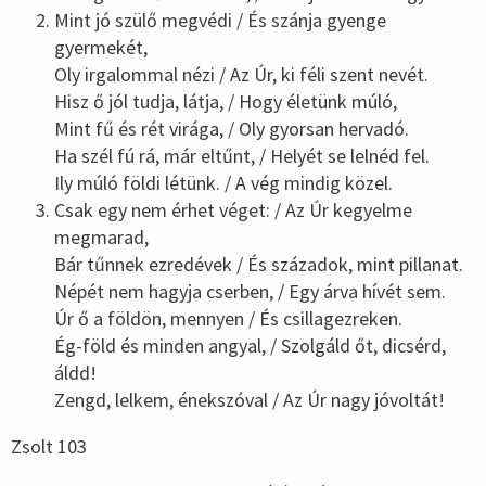
Mint jó szülő megvédi / És szánja gyenge
gyermekét,
Oly irgalommal nézi / Az Úr, ki féli szent nevét.
Hisz ő jól tudja, látja, / Hogy életünk múló,
Mint fű és rét virága, / Oly gyorsan hervadó.
Ha szél fú rá, már eltűnt, / Helyét se lelnéd fel.
Ily múló földi létünk. / A vég mindig közel.
Csak egy nem érhet véget: / Az Úr kegyelme
megmarad,
Bár tűnnek ezredévek / És századok, mint pillanat.
Népét nem hagyja cserben, / Egy árva hívét sem.
Úr ő a földön, mennyen / És csillagezreken.
Ég-föld és minden angyal, / Szolgáld őt, dicsérd,
áldd!
Zengd, lelkem, énekszóval / Az Úr nagy jóvoltát!
Zsolt 103