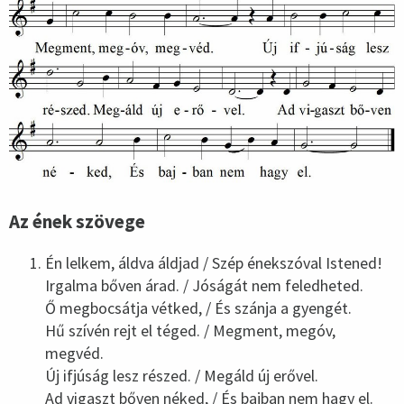
Az ének szövege
Én lelkem, áldva áldjad / Szép énekszóval Istened!
Irgalma bőven árad. / Jóságát nem feledheted.
Ő megbocsátja vétked, / És szánja a gyengét.
Hű szívén rejt el téged. / Megment, megóv,
megvéd.
Új ifjúság lesz részed. / Megáld új erővel.
Ad vigaszt bőven néked, / És bajban nem hagy el.