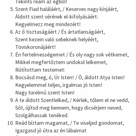
Tekints reám az égből!
Szent Fiad haláláért, / Keserves nagy kínjáért,
Áldott szent vérének el-kifolyásáért:
Kegyelmezz meg mindezért!
Az ő tisztaságáért / És ártatlanságáért,
Szent kezein való sebeknek helyéért,
Töviskoronájáért!
Én fertelmességemet / És oly nagy sok vétkemet,
Mikkel megfertőztem undokul lelkemet,
Rútítottam testemet:
Bocsásd meg, ó, Úr Isten! / Ó, áldott Atya Isten!
Kegyelemmel teljes, irgalmas jó Isten!
Nagy türelmű szent Isten!
A te áldott Szentlelked, / Kérlek, tőlem el ne vedd,
Sőt, újítsd meg bennem, hogy dicsérjem neved,
Szolgálhassak tenéked.
Reád bíztam magamat, / Te viseljed gondomat,
Igazgasd jó útra az én lábaimat