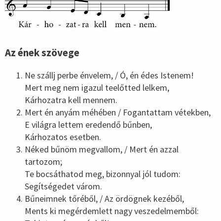
Az ének szövege
Ne szállj perbe énvelem, / Ó, én édes Istenem!
Mert meg nem igazul teelőtted lelkem,
Kárhozatra kell mennem.
Mert én anyám méhében / Fogantattam vétekben,
E világra lettem eredendő bűnben,
Kárhozatos esetben.
Néked bűnöm megvallom, / Mert én azzal
tartozom;
Te bocsáthatod meg, bizonnyal jól tudom:
Segítségedet várom.
Bűneimnek tőréből, / Az ördögnek kezéből,
Ments ki megérdemlett nagy veszedelmemből: