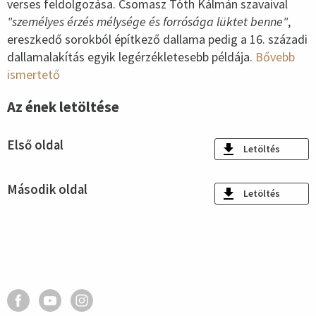
verses feldolgozása. Csomasz Tóth Kálmán szavaival
"személyes érzés mélysége és forrósága lüktet benne"
,
ereszkedő sorokból építkező dallama pedig a 16. századi
dallamalakítás egyik legérzékletesebb példája.
Bővebb
ismertető
Az ének letöltése
Első oldal
Letöltés
Második oldal
Letöltés