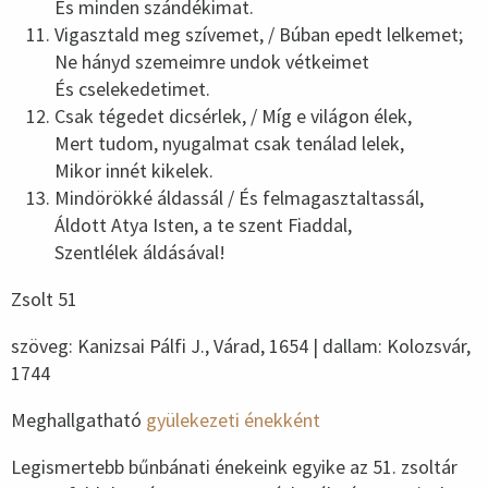
És minden szándékimat.
Vigasztald meg szívemet, / Búban epedt lelkemet;
Ne hányd szemeimre undok vétkeimet
És cselekedetimet.
Csak tégedet dicsérlek, / Míg e világon élek,
Mert tudom, nyugalmat csak tenálad lelek,
Mikor innét kikelek.
Mindörökké áldassál / És felmagasztaltassál,
Áldott Atya Isten, a te szent Fiaddal,
Szentlélek áldásával!
Zsolt 51
szöveg: Kanizsai Pálfi J., Várad, 1654 | dallam: Kolozsvár,
1744
Meghallgatható
gyülekezeti énekként
Legismertebb bűnbánati énekeink egyike az 51. zsoltár